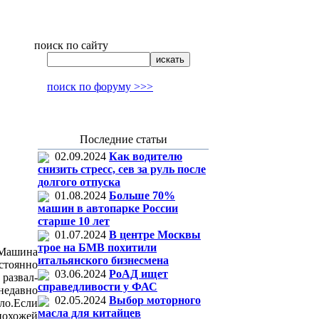
поиск по сайту
поиск по форуму >>>
Последние статьи
02.09.2024
Как водителю
снизить стресс, сев за руль после
долгого отпуска
01.08.2024
Больше 70%
машин в автопарке России
старше 10 лет
01.07.2024
В центре Москвы
трое на БМВ похитили
 Машина
итальянского бизнесмена
стоянно
03.06.2024
РоАД ищет
развал-
справедливости у ФАС
недавно
02.05.2024
Выбор моторного
ло.Если
масла для китайцев
ожей