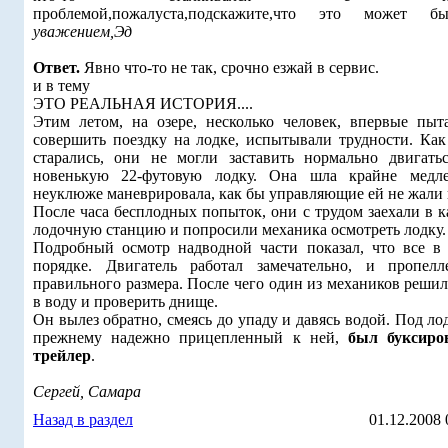
проблемой,пожалуста,подскажите,что это может 
уважением,Эд
Ответ.
Явно что-то не так, срочно езжай в сервис.
и в тему
ЭТО РЕАЛЬHАЯ ИСТОРИЯ....
Этим летом, на озере, несколько человек, впервые пыт
совершить поездку на лодке, испытывали трудности. Как
старались, они не могли заставить нормально двигать
новенькую 22-футовую лодку. Она шла крайне медл
неуклюже маневрировала, как бы управляющие ей не жали н
После часа бесплодных попыток, они с трудом заехали в 
лодочную станцию и попросили механика осмотреть лодку.
Подробный осмотр надводной части показал, что все в
порядке. Двигатель работал замечательно, и пропел
правильного размера. После чего один из механиков решил
в воду и проверить днище.
Он вылез обратно, смеясь до упаду и давясь водой. Под ло
прежнему надежно прицепленный к ней,
был буксиро
трейлер
.
Сергей, Самара
Назад в раздел
01.12.2008 