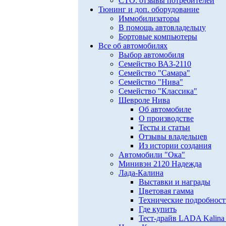
СТО: отзывы потребителей
Тюнинг и доп. оборудование
Иммобилизаторы
В помощь автовладельцу
Бортовые компьютеры
Все об автомобилях
Выбор автомобиля
Семейство ВАЗ-2110
Семейство "Самара"
Семейство "Нива"
Семейство "Классика"
Шевроле Нива
Об автомобиле
О производстве
Тесты и статьи
Отзывы владельцев
Из истории создания
Автомобили "Ока"
Минивэн 2120 Надежда
Лада-Калина
Выставки и награды
Цветовая гамма
Технические подробнос
Где купить
Тест-драйв LADA Kalina 