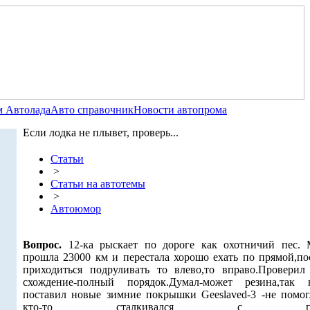
 Автолада
Авто справочник
Новости автопрома
Если лодка не плывет, проверь...
Статьи
>
Статьи на автотемы
>
Автоюмор
Вопрос.
12-ка рыскает по дороге как охотничий пес.
прошла 23000 км и перестала хорошо ехать по прямой,по
приходиться подруливать то влево,то вправо.Проверил 
схождение-полный порядок.Думал-может резина,так 
поставил новые зимние покрышки Geeslaved-3 -не помог
кто-то сталкивался с пох