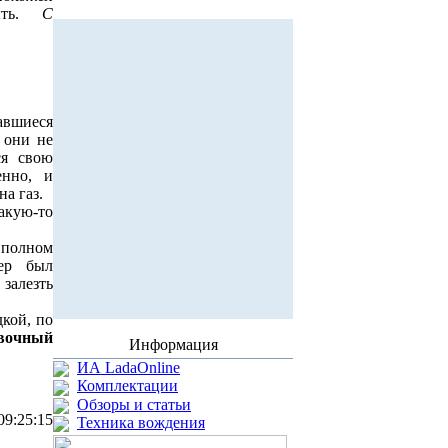
быть.
C
авшиеся
 они не
ся свою
енно, и
а газ.
какую-то
 полном
лер был
 залезть
дкой, по
вочный
Информация
ИА LadaOnline
Комплектации
Обзоры и статьи
09:25:15
Техника вождения