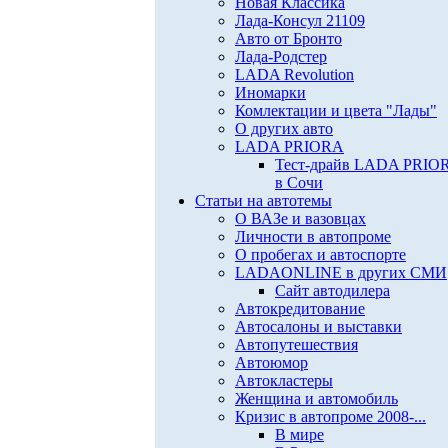
Новая Классика
Лада-Консул 21109
Авто от Бронто
Лада-Родстер
LADA Revolution
Иномарки
Комлектации и цвета "Лады"
О других авто
LADA PRIORA
Тест-драйв LADA PRIO
в Сочи
Статьи на автотемы
О ВАЗе и вазовцах
Личности в автопроме
О пробегах и автоспорте
LADAONLINE в других СМИ
Сайт автодилера
Автокредитование
Автосалоны и выставки
Автопутешествия
Автоюмор
Автокластеры
Женщина и автомобиль
Кризис в автопроме 2008-...
В мире