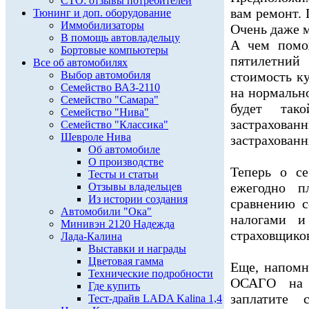
СТО: отзывы потребителей
вам ремонт.
Тюнинг и доп. оборудование
Иммобилизаторы
Очень даже м
В помощь автовладельцу
А чем помо
Бортовые компьютеры
пятилетний
Все об автомобилях
Выбор автомобиля
стоимость ку
Семейство ВАЗ-2110
на нормальн
Семейство "Самара"
будет так
Семейство "Нива"
застрах
Семейство "Классика"
Шевроле Нива
застрахованн
Об автомобиле
О производстве
Теперь о с
Тесты и статьи
ежегодно п
Отзывы владельцев
Из истории создания
сравнению с
Автомобили "Ока"
налогами и
Минивэн 2120 Надежда
страховщико
Лада-Калина
Выставки и награды
Цветовая гамма
Еще, напомн
Технические подробности
ОСАГО на 
Где купить
заплатите 
Тест-драйв LADA Kalina 1,4