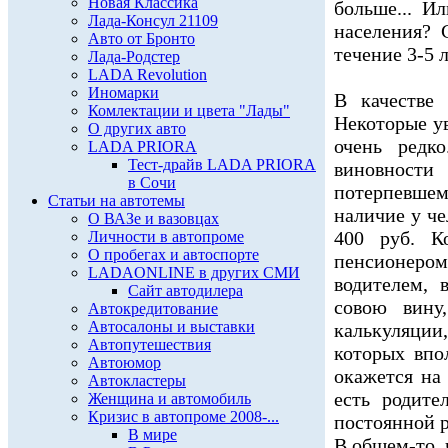
Новая Классика
больше... И
Лада-Консул 21109
населения? 
Авто от Бронто
течение 3-5 л
Лада-Родстер
LADA Revolution
Иномарки
В качестве 
Комлектации и цвета "Лады"
Некоторые ув
О других авто
очень редк
LADA PRIORA
Тест-драйв LADA PRIORA
виновности
в Сочи
потерпевше
Статьи на автотемы
наличие у че
О ВАЗе и вазовцах
400 руб. 
Личности в автопроме
О пробегах и автоспорте
пенсионеро
LADAONLINE в других СМИ
водителем, 
Сайт автодилера
совою вину
Автокредитование
Автосалоны и выставки
калькуляци
Автопутешествия
которых впо
Автоюмор
окажется на
Автокластеры
есть родите
Женщина и автомобиль
Кризис в автопроме 2008-...
постоянной р
В мире
В общем-то, 