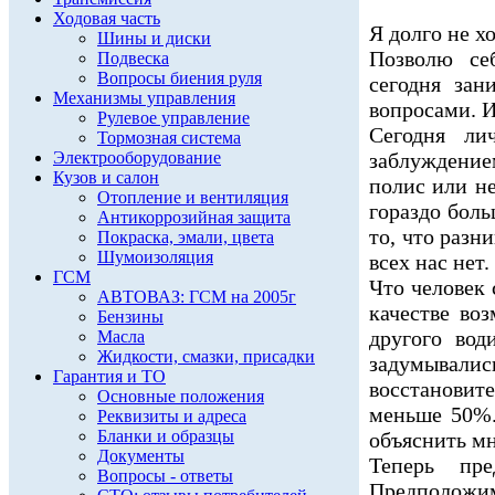
Ходовая часть
Я долго не хо
Шины и диски
Позволю себ
Подвеска
Вопросы биения руля
сегодня за
Механизмы управления
вопросами. 
Рулевое управление
Сегодня ли
Тормозная система
Электрооборудование
заблуждением
Кузов и салон
полис или н
Отопление и вентиляция
гораздо боль
Антикоррозийная защита
то, что разн
Покраска, эмали, цвета
Шумоизоляция
всех нас нет.
ГСМ
Что человек 
АВТОВАЗ: ГСМ на 2005г
качестве во
Бензины
другого во
Масла
Жидкости, смазки, присадки
задумывал
Гарантия и ТО
восстанови
Основные положения
меньше 50%.
Реквизиты и адреса
Бланки и образцы
объяснить м
Документы
Теперь пре
Вопросы - ответы
Предположим