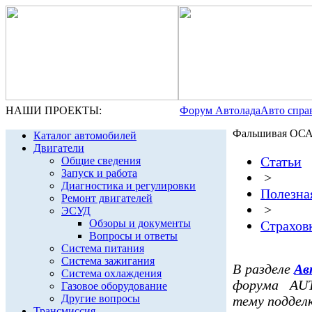
НАШИ ПРОЕКТЫ:
Форум Автолада
Авто спра
Фальшивая ОСАГ
Каталог автомобилей
Двигатели
Статьи
Общие сведения
Запуск и работа
>
Диагностика и регулировки
Полезна
Ремонт двигателей
>
ЭСУД
Обзоры и документы
Страхов
Вопросы и ответы
Система питания
Система зажигания
В разделе
Ав
Система охлаждения
форума AUT
Газовое оборудование
Другие вопросы
тему подделк
Трансмиссия