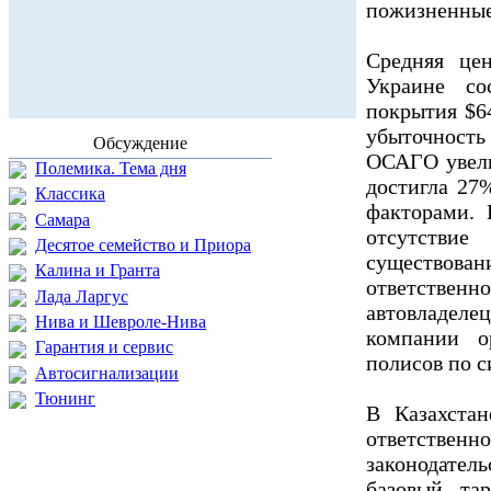
пожизненные
Средняя цен
Украине со
покрытия $64
убыточность
Обсуждение
ОСАГО увелич
Полемика. Тема дня
достигла 27
Классика
факторами.
Самара
отсутствие
Десятое семейство и Приора
существов
Калина и Гранта
ответствен
Лада Ларгус
автовладеле
Нива и Шевроле-Нива
компании о
Гарантия и сервис
полисов по с
Автосигнализации
Тюнинг
В Казахста
ответственн
законодател
базовый та