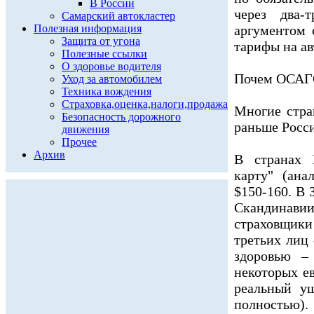
В России
через два-
Самарский автокластер
Полезная информация
аргументом 
Защита от угона
тарифы на ав
Полезные ссылки
О здоровье водителя
Почем ОСАГО
Уход за автомобилем
Техника вождения
Страховка,оценка,налоги,продажа
Многие стра
Безопасность дорожного
раньше Росси
движения
Прочее
Архив
В странах 
карту" (ан
$150-160. В 
Скандинави
страховщик
третьих лиц 
здоровью –
некоторых е
реальный ущ
полностью