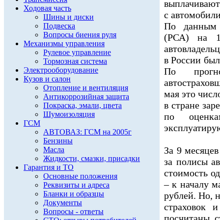
выплачивают
Ходовая часть
с автомобили
Шины и диски
По данным 
Подвеска
Вопросы биения руля
(РСА) на 1
Механизмы управления
автовладель
Рулевое управление
в России бы
Тормозная система
Электрооборудование
По прогн
Кузов и салон
автострахов
Отопление и вентиляция
мая это числ
Антикоррозийная защита
в стране зар
Покраска, эмали, цвета
Шумоизоляция
по оценка
ГСМ
эксплуатирую
АВТОВАЗ: ГСМ на 2005г
Бензины
За 9 месяце
Масла
Жидкости, смазки, присадки
за полисы а
Гарантия и ТО
стоимость од
Основные положения
– к началу м
Реквизиты и адреса
Бланки и образцы
рублей. Но, 
Документы
страховок 
Вопросы - ответы
посчитаны, с