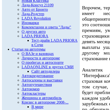
Новая Классика
Лада-Консул 21109
Впрочем, те
Авто от Бронто
имеет нес
Лада-Родстер
LADA Revolution
общепринято
Иномарки
это соотнош
Комлектации и цвета "Лады"
премиям, у
О других авто
страховщик
LADA PRIORA
Тест-драйв LADA PRIORA
девять месяц
в Сочи
выплаты уш
Статьи на автотемы
другому мо
О ВАЗе и вазовцах
страхование
Личности в автопроме
О пробегах и автоспорте
LADAONLINE в других СМИ
Аналитик 
Сайт автодилера
"Интерфакс
Автокредитование
Автосалоны и выставки
страховая ко
Автопутешествия
том случае,
Автоюмор
будет прибл
Автокластеры
каждом удоб
Женщина и автомобиль
Кризис в автопроме 2008-...
зарубежных 
В мире
по обязател