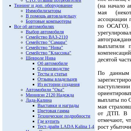
СТО: отзывы потребителей
(на начало 
Тюнинг и доп. оборудование
Иммобилизаторы
мая (неко
В помощь автовладельцу
ассоциации 
Бортовые компьютеры
по ОСАГО). 
Все об автомобилях
Выбор автомобиля
урегулиров
Семейство ВАЗ-2110
автогражданк
Семейство "Самара"
выплатили 
Семейство "Нива"
компенсаций
Семейство "Классика"
Шевроле Нива
десятой част
Об автомобиле
О производстве
По данным 
Тесты и статьи
зарегистр
Отзывы владельцев
Из истории создания
наступле
Автомобили "Ока"
ориентирова
Минивэн 2120 Надежда
выплаты по О
Лада-Калина
Выставки и награды
мая страхов
Цветовая гамма
от ДТП. В 
Технические подробности
отмечают, ч
Где купить
рост убыточ
Тест-драйв LADA Kalina 1,4