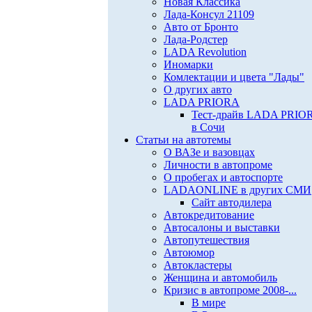
Новая Классика
Лада-Консул 21109
Авто от Бронто
Лада-Родстер
LADA Revolution
Иномарки
Комлектации и цвета "Лады"
О других авто
LADA PRIORA
Тест-драйв LADA PRIO
в Сочи
Статьи на автотемы
О ВАЗе и вазовцах
Личности в автопроме
О пробегах и автоспорте
LADAONLINE в других СМИ
Сайт автодилера
Автокредитование
Автосалоны и выставки
Автопутешествия
Автоюмор
Автокластеры
Женщина и автомобиль
Кризис в автопроме 2008-...
В мире