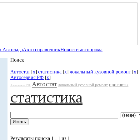
 Автолада
Авто справочник
Новости автопрома
Поиск
Автостат
[
x
]
статистика
[
x
]
локальный кузовной ремонт
[
x
]
Автосервис РФ
[
x
]
Автостат
прогнозы
локальный кузовной ремонт
Автосервис РФ
статистика
Результаты поиска 1 - 1 из 1