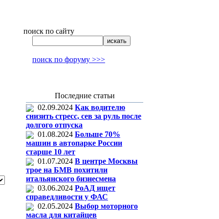
поиск по сайту
поиск по форуму >>>
Последние статьи
02.09.2024
Как водителю
снизить стресс, сев за руль после
долгого отпуска
01.08.2024
Больше 70%
машин в автопарке России
старше 10 лет
01.07.2024
В центре Москвы
трое на БМВ похитили
итальянского бизнесмена
03.06.2024
РоАД ищет
справедливости у ФАС
02.05.2024
Выбор моторного
масла для китайцев