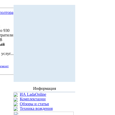
 полтора
к
о 930
отратили
 В
ый
услуг...
ремонт
Информация
ИА LadaOnline
Комплектации
Обзоры и статьи
Техника вождения