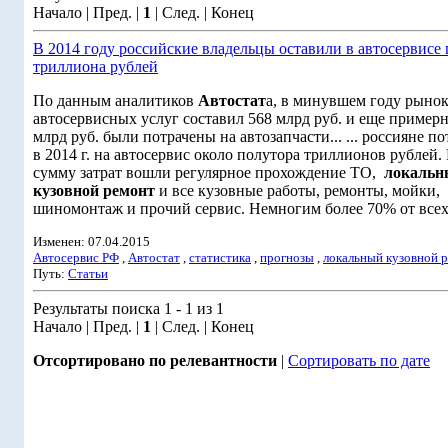
Начало | Пред. |
1
| След. | Конец
В 2014 году российские владельцы оставили в автосервисе
триллиона рублей
По данным аналитиков
Автостат
а, в минувшем году рыно
автосервисных услуг составил 568 млрд руб. и еще примерн
млрд руб. были потрачены на автозапчасти... ... россияне п
в 2014 г. на автосервис около полутора триллионов рублей.
сумму затрат вошли регулярное прохождение ТО,
локальн
кузовной ремонт
и все кузовные работы, ремонты, мойки,
шиномонтаж и прочий сервис. Немногим более 70% от всех 
Изменен: 07.04.2015
Автосервис РФ
,
Автостат
,
статистика
,
прогнозы
,
локальный кузовной 
Путь:
Статьи
Результаты поиска 1 - 1 из 1
Начало | Пред. |
1
| След. | Конец
Отсортировано по релевантности
|
Сортировать по дате