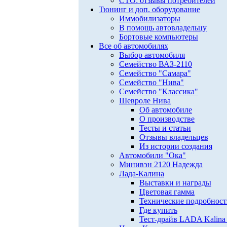
СТО: отзывы потребителей
Тюнинг и доп. оборудование
Иммобилизаторы
В помощь автовладельцу
Бортовые компьютеры
Все об автомобилях
Выбор автомобиля
Семейство ВАЗ-2110
Семейство "Самара"
Семейство "Нива"
Семейство "Классика"
Шевроле Нива
Об автомобиле
О производстве
Тесты и статьи
Отзывы владельцев
Из истории создания
Автомобили "Ока"
Минивэн 2120 Надежда
Лада-Калина
Выставки и награды
Цветовая гамма
Технические подробнос
Где купить
Тест-драйв LADA Kalina 