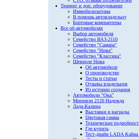
СТО: отзывы потребителей
Тюнинг и доп. оборудование
Иммобилизаторы
В помощь автовладельцу
Бортовые компьютеры
Все об автомобилях
Выбор автомобиля
Семейство ВАЗ-2110
Семейство "Самара"
Семейство "Нива"
Семейство "Классика"
Шевроле Нива
Об автомобиле
О производстве
Тесты и статьи
Отзывы владельцев
Из истории создания
Автомобили "Ока"
Минивэн 2120 Надежда
Лада-Калина
Выставки и награды
Цветовая гамма
Технические подробнос
Где купить
Тест-драйв LADA Kalina 