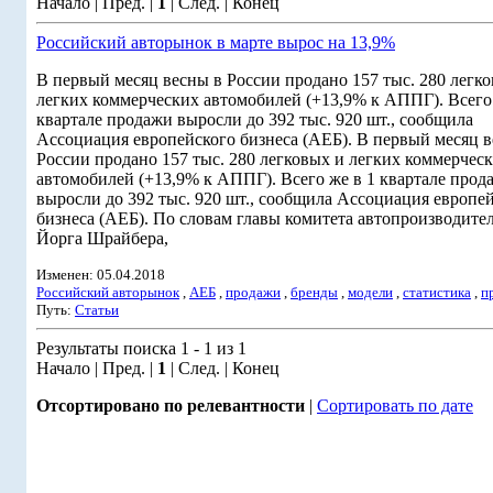
Начало | Пред. |
1
| След. | Конец
Российский авторынок в марте вырос на 13,9%
В первый месяц весны в России продано 157 тыс. 280 легк
легких коммерческих автомобилей (+13,9% к АППГ). Всего 
квартале продажи выросли до 392 тыс. 920 шт., сообщила
Ассоциация европейского бизнеса (АЕБ). В первый месяц в
России продано 157 тыс. 280 легковых и легких коммерчес
автомобилей (+13,9% к АППГ). Всего же в 1 квартале прод
выросли до 392 тыс. 920 шт., сообщила Ассоциация европе
бизнеса (АЕБ). По словам главы комитета автопроизводит
Йорга Шрайбера,
Изменен: 05.04.2018
Российский авторынок
,
АЕБ
,
продажи
,
бренды
,
модели
,
статистика
,
п
Путь:
Статьи
Результаты поиска 1 - 1 из 1
Начало | Пред. |
1
| След. | Конец
Отсортировано по релевантности
|
Сортировать по дате