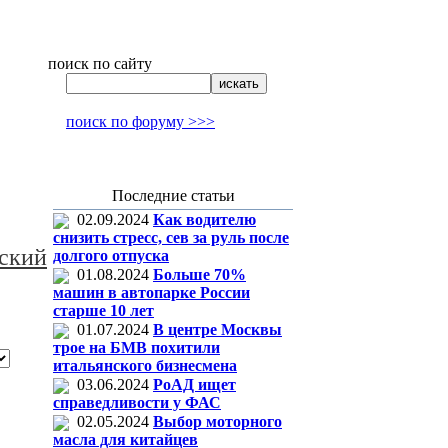
поиск по сайту
поиск по форуму >>>
Последние статьи
02.09.2024
Как водителю
снизить стресс, сев за руль после
ский
долгого отпуска
01.08.2024
Больше 70%
машин в автопарке России
старше 10 лет
01.07.2024
В центре Москвы
трое на БМВ похитили
итальянского бизнесмена
03.06.2024
РоАД ищет
справедливости у ФАС
02.05.2024
Выбор моторного
масла для китайцев