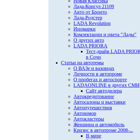
Новая Классика
Лада-Консул 21109
Авто от Бронто
Лада-Родстер
LADA Revolution
Иномарки
Комлектации и цвета "Лады"
О других авто
LADA PRIORA
Тест-драйв LADA PRIO
в Сочи
Статьи на автотемы
О ВАЗе и вазовцах
Личности в автопроме
О пробегах и автоспорте
LADAONLINE в других СМИ
Сайт автодилера
Автокредитование
Автосалоны и выставки
Автопутешествия
Автоюмор
Автокластеры
Женщина и автомобиль
Кризис в автопроме 2008-...
В мире