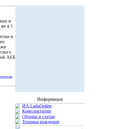
овых и
же в 1
есны в
ких
ажи
йского
елей АЕБ
рогнозы
Информация
ИА LadaOnline
Комплектации
Обзоры и статьи
Техника вождения