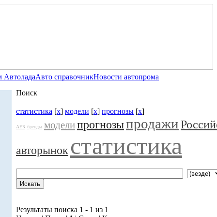
 Автолада
Авто справочник
Новости автопрома
Поиск
статистика
[
x
]
модели
[
x
]
прогнозы
[
x
]
продажи
прогнозы
Россий
модели
АЕБ
бренды
статистика
авторынок
Результаты поиска 1 - 1 из 1