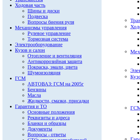
Ходовая часть
Шины и диски
Подвеска
Тра
Вопросы биения руля
Ход
Механизмы управления
Рулевое управление
Тормозная система
Электрооборудование
Кузов и салон
Мех
Отопление и вентиляция
Антикоррозийная защита
Покраска, эмали, цвета
Эле
Шумоизоляция
Куз
ГСМ
АВТОВАЗ: ГСМ на 2005г
Бензины
Масла
Жидкости, смазки, присадки
Гарантия и ТО
ГС
Основные положения
Реквизиты и адреса
Бланки и образцы
Документы
Вопросы - ответы
Гар