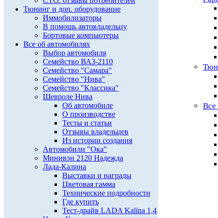
СТО: отзывы потребителей
Тюнинг и доп. оборудование
Иммобилизаторы
В помощь автовладельцу
Бортовые компьютеры
Все об автомобилях
Выбор автомобиля
Семейство ВАЗ-2110
Тюн
Семейство "Самара"
Семейство "Нива"
Семейство "Классика"
Шевроле Нива
Об автомобиле
Все
О производстве
Тесты и статьи
Отзывы владельцев
Из истории создания
Автомобили "Ока"
Минивэн 2120 Надежда
Лада-Калина
Выставки и награды
Цветовая гамма
Технические подробности
Где купить
Тест-драйв LADA Kalina 1,4