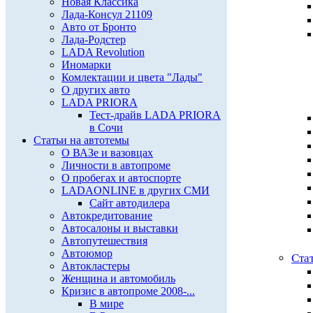
Новая Классика
Лада-Консул 21109
Авто от Бронто
Лада-Родстер
LADA Revolution
Иномарки
Комлектации и цвета "Лады"
О других авто
LADA PRIORA
Тест-драйв LADA PRIORA
в Сочи
Статьи на автотемы
О ВАЗе и вазовцах
Личности в автопроме
О пробегах и автоспорте
LADAONLINE в других СМИ
Сайт автодилера
Автокредитование
Автосалоны и выставки
Автопутешествия
Автоюмор
Ста
Автокластеры
Женщина и автомобиль
Кризис в автопроме 2008-...
В мире