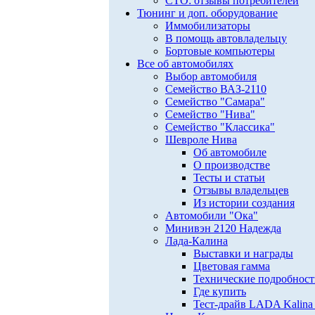
СТО: отзывы потребителей
Тюнинг и доп. оборудование
Иммобилизаторы
В помощь автовладельцу
Бортовые компьютеры
Все об автомобилях
Выбор автомобиля
Семейство ВАЗ-2110
Семейство "Самара"
Семейство "Нива"
Семейство "Классика"
Шевроле Нива
Об автомобиле
О производстве
Тесты и статьи
Отзывы владельцев
Из истории создания
Автомобили "Ока"
Минивэн 2120 Надежда
Лада-Калина
Выставки и награды
Цветовая гамма
Технические подробнос
Где купить
Тест-драйв LADA Kalina 