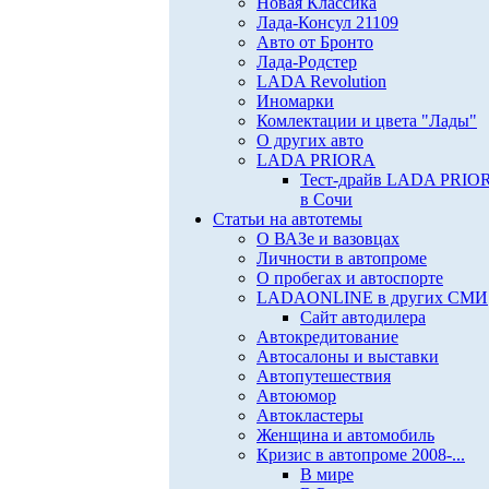
Новая Классика
Лада-Консул 21109
Авто от Бронто
Лада-Родстер
LADA Revolution
Иномарки
Комлектации и цвета "Лады"
О других авто
LADA PRIORA
Тест-драйв LADA PRIO
в Сочи
Статьи на автотемы
О ВАЗе и вазовцах
Личности в автопроме
О пробегах и автоспорте
LADAONLINE в других СМИ
Сайт автодилера
Автокредитование
Автосалоны и выставки
Автопутешествия
Автоюмор
Автокластеры
Женщина и автомобиль
Кризис в автопроме 2008-...
В мире