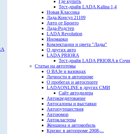
Где купить
Тест-драйв LADA Kalina 1,4
Новая Классика
Лада-Консул 21109
Авто от Бронто
Лада-Родстер
LADA Revolution
Иномарки
Комлектации и цвета "Лады"
RA
О других авто
LADA PRIORA
Тест-драйв LADA PRIORA в Сочи
Статьи на автотемы
О ВАЗе и вазовцах
Личности в автопроме
О пробегах и автоспорте
LADAONLINE в других СМИ
Сайт автодилера
Автокредитование
Автосалоны и выставки
Автопутешествия
Автоюмор
Автокластеры
Женщина и автомобиль
Кризис в автопроме 2008-...