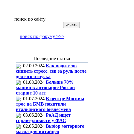
поиск по сайту
поиск по форуму >>>
Последние статьи
02.09.2024
Как водителю
снизить стресс, сев за руль после
долгого отпуска
01.08.2024
Больше 70%
машин в автопарке России
старше 10 лет
01.07.2024
В центре Москвы
трое на БМВ похитили
итальянского бизнесмена
03.06.2024
РоАД ищет
справедливости у ФАС
02.05.2024
Выбор моторного
масла для китайцев