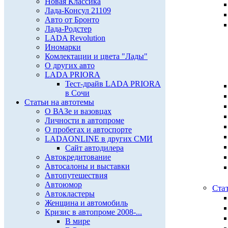
Новая Классика
Лада-Консул 21109
Авто от Бронто
Лада-Родстер
LADA Revolution
Иномарки
Комлектации и цвета "Лады"
О других авто
LADA PRIORA
Тест-драйв LADA PRIORA
в Сочи
Статьи на автотемы
О ВАЗе и вазовцах
Личности в автопроме
О пробегах и автоспорте
LADAONLINE в других СМИ
Сайт автодилера
Автокредитование
Автосалоны и выставки
Автопутешествия
Автоюмор
Ста
Автокластеры
Женщина и автомобиль
Кризис в автопроме 2008-...
В мире