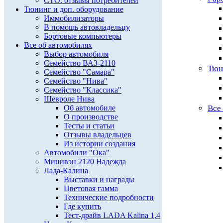
СТО: отзывы потребителей
Тюнинг и доп. оборудование
Иммобилизаторы
В помощь автовладельцу
Бортовые компьютеры
Все об автомобилях
Выбор автомобиля
Семейство ВАЗ-2110
Тюн
Семейство "Самара"
Семейство "Нива"
Семейство "Классика"
Шевроле Нива
Об автомобиле
Все
О производстве
Тесты и статьи
Отзывы владельцев
Из истории создания
Автомобили "Ока"
Минивэн 2120 Надежда
Лада-Калина
Выставки и награды
Цветовая гамма
Технические подробности
Где купить
Тест-драйв LADA Kalina 1,4