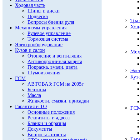
Ходовая часть
Шины и диски
Подвеска
Тра
Вопросы биения руля
Ход
Механизмы управления
Рулевое управление
Тормозная система
Электрооборудование
Кузов и салон
Мех
Отопление и вентиляция
Антикоррозийная защита
Покраска, эмали, цвета
Эле
Шумоизоляция
Куз
ГСМ
АВТОВАЗ: ГСМ на 2005г
Бензины
Масла
Жидкости, смазки, присадки
Гарантия и ТО
ГС
Основные положения
Реквизиты и адреса
Бланки и образцы
Документы
Вопросы - ответы
Гар