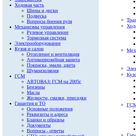
Ходовая часть
Шины и диски
Подвеска
Тра
Вопросы биения руля
Ход
Механизмы управления
Рулевое управление
Тормозная система
Электрооборудование
Кузов и салон
Мех
Отопление и вентиляция
Антикоррозийная защита
Покраска, эмали, цвета
Эле
Шумоизоляция
Куз
ГСМ
АВТОВАЗ: ГСМ на 2005г
Бензины
Масла
Жидкости, смазки, присадки
Гарантия и ТО
ГС
Основные положения
Реквизиты и адреса
Бланки и образцы
Документы
Вопросы - ответы
Гар