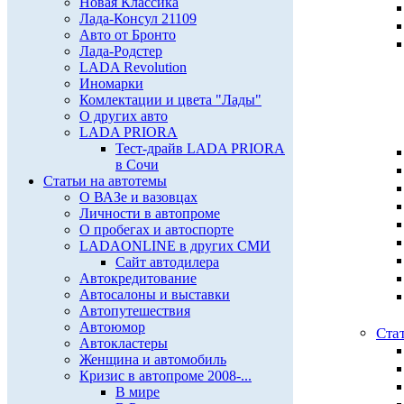
Новая Классика
Лада-Консул 21109
Авто от Бронто
Лада-Родстер
LADA Revolution
Иномарки
Комлектации и цвета "Лады"
О других авто
LADA PRIORA
Тест-драйв LADA PRIORA
в Сочи
Статьи на автотемы
О ВАЗе и вазовцах
Личности в автопроме
О пробегах и автоспорте
LADAONLINE в других СМИ
Сайт автодилера
Автокредитование
Автосалоны и выставки
Автопутешествия
Автоюмор
Ста
Автокластеры
Женщина и автомобиль
Кризис в автопроме 2008-...
В мире