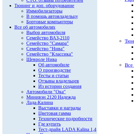
СТО: отзывы потребителей
Тюнинг и доп. оборудование
Иммобилизаторы
В помощь автовладельцу
Бортовые компьютеры
Все об автомобилях
Выбор автомобиля
Семейство ВАЗ-2110
Тюн
Семейство "Самара"
Семейство "Нива"
Семейство "Классика"
Шевроле Нива
Об автомобиле
Все
О производстве
Тесты и статьи
Отзывы владельцев
Из истории создания
Автомобили "Ока"
Минивэн 2120 Надежда
Лада-Калина
Выставки и награды
Цветовая гамма
Технические подробности
Где купить
Тест-драйв LADA Kalina 1,4