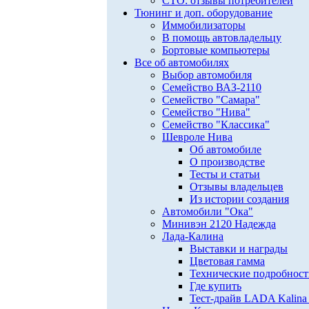
СТО: отзывы потребителей
Тюнинг и доп. оборудование
Иммобилизаторы
В помощь автовладельцу
Бортовые компьютеры
Все об автомобилях
Выбор автомобиля
Семейство ВАЗ-2110
Семейство "Самара"
Семейство "Нива"
Семейство "Классика"
Шевроле Нива
Об автомобиле
О производстве
Тесты и статьи
Отзывы владельцев
Из истории создания
Автомобили "Ока"
Минивэн 2120 Надежда
Лада-Калина
Выставки и награды
Цветовая гамма
Технические подробнос
Где купить
Тест-драйв LADA Kalina 