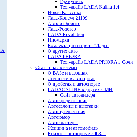
Где купить
Тест-драйв LADA Kalina 1,4
Новая Классика
Лада-Консул 21109
Авто от Бронто
Лада-Родстер
LADA Revolution
Иномарки
Комлектации и цвета "Лады"
RA
О других авто
LADA PRIORA
Тест-драйв LADA PRIORA в Сочи
Статьи на автотемы
О ВАЗе и вазовцах
Личности в автопроме
О пробегах и автоспорте
LADAONLINE в других СМИ
Сайт автодилера
Автокредитование
Автосалоны и выставки
Автопутешествия
Автоюмор
Автокластеры
Женщина и автомобиль
Кризис в автопроме 2008-...