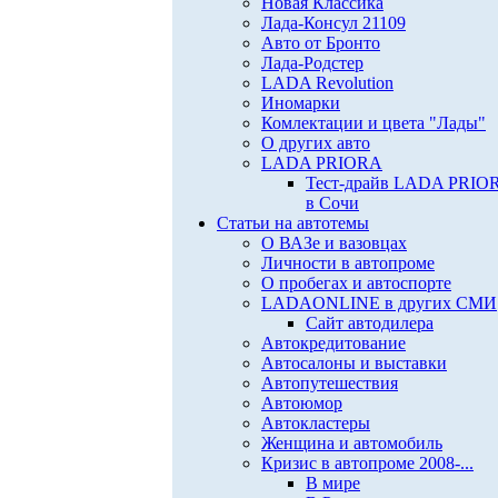
Новая Классика
Лада-Консул 21109
Авто от Бронто
Лада-Родстер
LADA Revolution
Иномарки
Комлектации и цвета "Лады"
О других авто
LADA PRIORA
Тест-драйв LADA PRIO
в Сочи
Статьи на автотемы
О ВАЗе и вазовцах
Личности в автопроме
О пробегах и автоспорте
LADAONLINE в других СМИ
Сайт автодилера
Автокредитование
Автосалоны и выставки
Автопутешествия
Автоюмор
Автокластеры
Женщина и автомобиль
Кризис в автопроме 2008-...
В мире