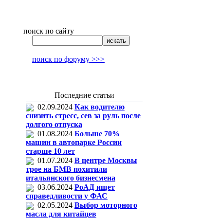
поиск по сайту
поиск по форуму >>>
Последние статьи
02.09.2024
Как водителю
снизить стресс, сев за руль после
долгого отпуска
01.08.2024
Больше 70%
машин в автопарке России
старше 10 лет
01.07.2024
В центре Москвы
трое на БМВ похитили
итальянского бизнесмена
03.06.2024
РоАД ищет
справедливости у ФАС
02.05.2024
Выбор моторного
масла для китайцев