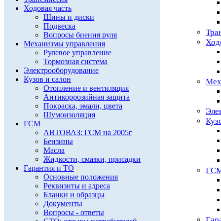
Ходовая часть
Шины и диски
Подвеска
Тра
Вопросы биения руля
Ход
Механизмы управления
Рулевое управление
Тормозная система
Электрооборудование
Кузов и салон
Мех
Отопление и вентиляция
Антикоррозийная защита
Покраска, эмали, цвета
Эле
Шумоизоляция
Куз
ГСМ
АВТОВАЗ: ГСМ на 2005г
Бензины
Масла
Жидкости, смазки, присадки
Гарантия и ТО
ГС
Основные положения
Реквизиты и адреса
Бланки и образцы
Документы
Вопросы - ответы
Гар