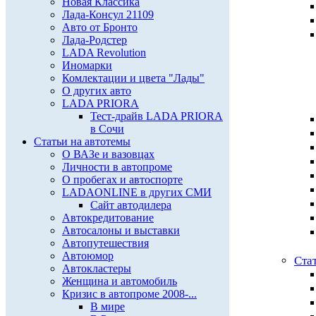
Новая Классика
Лада-Консул 21109
Авто от Бронто
Лада-Родстер
LADA Revolution
Иномарки
Комлектации и цвета "Лады"
О других авто
LADA PRIORA
Тест-драйв LADA PRIORA
в Сочи
Статьи на автотемы
О ВАЗе и вазовцах
Личности в автопроме
О пробегах и автоспорте
LADAONLINE в других СМИ
Сайт автодилера
Автокредитование
Автосалоны и выставки
Автопутешествия
Автоюмор
Ста
Автокластеры
Женщина и автомобиль
Кризис в автопроме 2008-...
В мире