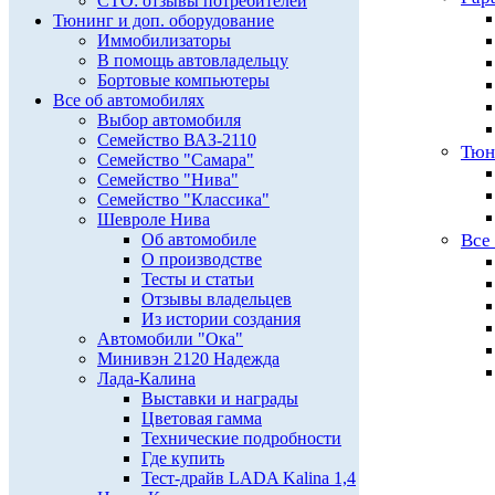
СТО: отзывы потребителей
Тюнинг и доп. оборудование
Иммобилизаторы
В помощь автовладельцу
Бортовые компьютеры
Все об автомобилях
Выбор автомобиля
Семейство ВАЗ-2110
Тюн
Семейство "Самара"
Семейство "Нива"
Семейство "Классика"
Шевроле Нива
Об автомобиле
Все
О производстве
Тесты и статьи
Отзывы владельцев
Из истории создания
Автомобили "Ока"
Минивэн 2120 Надежда
Лада-Калина
Выставки и награды
Цветовая гамма
Технические подробности
Где купить
Тест-драйв LADA Kalina 1,4