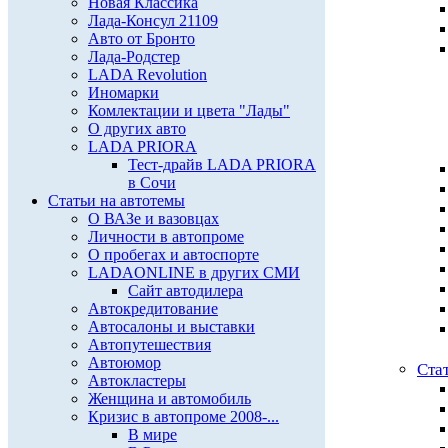
Новая Классика
Лада-Консул 21109
Авто от Бронто
Лада-Родстер
LADA Revolution
Иномарки
Комлектации и цвета "Лады"
О других авто
LADA PRIORA
Тест-драйв LADA PRIORA
в Сочи
Статьи на автотемы
О ВАЗе и вазовцах
Личности в автопроме
О пробегах и автоспорте
LADAONLINE в других СМИ
Сайт автодилера
Автокредитование
Автосалоны и выставки
Автопутешествия
Автоюмор
Ста
Автокластеры
Женщина и автомобиль
Кризис в автопроме 2008-...
В мире