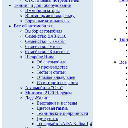
СТО: отзывы потребителей
Тюнинг и доп. оборудование
Иммобилизаторы
В помощь автовладельцу
Бортовые компьютеры
Все об автомобилях
Выбор автомобиля
Семейство ВАЗ-2110
Тюн
Семейство "Самара"
Семейство "Нива"
Семейство "Классика"
Шевроле Нива
Об автомобиле
Все
О производстве
Тесты и статьи
Отзывы владельцев
Из истории создания
Автомобили "Ока"
Минивэн 2120 Надежда
Лада-Калина
Выставки и награды
Цветовая гамма
Технические подробности
Где купить
Тест-драйв LADA Kalina 1,4