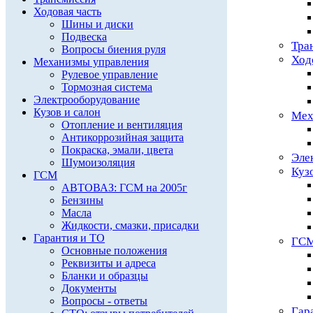
Ходовая часть
Шины и диски
Подвеска
Тра
Вопросы биения руля
Ход
Механизмы управления
Рулевое управление
Тормозная система
Электрооборудование
Кузов и салон
Мех
Отопление и вентиляция
Антикоррозийная защита
Покраска, эмали, цвета
Эле
Шумоизоляция
Куз
ГСМ
АВТОВАЗ: ГСМ на 2005г
Бензины
Масла
Жидкости, смазки, присадки
Гарантия и ТО
ГС
Основные положения
Реквизиты и адреса
Бланки и образцы
Документы
Вопросы - ответы
Гар