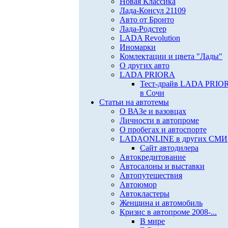
Новая Классика
Лада-Консул 21109
Авто от Бронто
Лада-Родстер
LADA Revolution
Иномарки
Комлектации и цвета "Лады"
О других авто
LADA PRIORA
Тест-драйв LADA PRIO
в Сочи
Статьи на автотемы
О ВАЗе и вазовцах
Личности в автопроме
О пробегах и автоспорте
LADAONLINE в других СМИ
Сайт автодилера
Автокредитование
Автосалоны и выставки
Автопутешествия
Автоюмор
Автокластеры
Женщина и автомобиль
Кризис в автопроме 2008-...
В мире