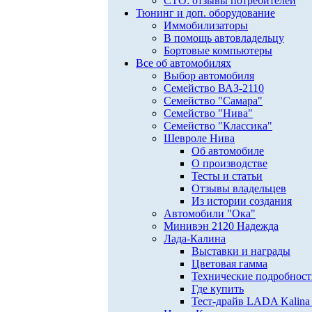
СТО: отзывы потребителей
Тюнинг и доп. оборудование
Иммобилизаторы
В помощь автовладельцу
Бортовые компьютеры
Все об автомобилях
Выбор автомобиля
Семейство ВАЗ-2110
Семейство "Самара"
Семейство "Нива"
Семейство "Классика"
Шевроле Нива
Об автомобиле
О производстве
Тесты и статьи
Отзывы владельцев
Из истории создания
Автомобили "Ока"
Минивэн 2120 Надежда
Лада-Калина
Выставки и награды
Цветовая гамма
Технические подробнос
Где купить
Тест-драйв LADA Kalina 