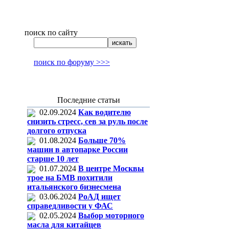
поиск по сайту
поиск по форуму >>>
Последние статьи
02.09.2024
Как водителю
снизить стресс, сев за руль после
долгого отпуска
01.08.2024
Больше 70%
машин в автопарке России
старше 10 лет
01.07.2024
В центре Москвы
трое на БМВ похитили
итальянского бизнесмена
03.06.2024
РоАД ищет
справедливости у ФАС
02.05.2024
Выбор моторного
масла для китайцев