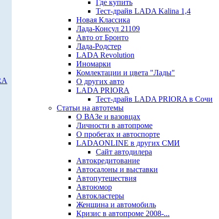
Где купить
Тест-драйв LADA Kalina 1,4
Новая Классика
Лада-Консул 21109
Авто от Бронто
Лада-Родстер
LADA Revolution
Иномарки
Комлектации и цвета "Лады"
RA
О других авто
LADA PRIORA
Тест-драйв LADA PRIORA в Сочи
Статьи на автотемы
О ВАЗе и вазовцах
Личности в автопроме
О пробегах и автоспорте
LADAONLINE в других СМИ
Сайт автодилера
Автокредитование
Автосалоны и выставки
Автопутешествия
Автоюмор
Автокластеры
Женщина и автомобиль
Кризис в автопроме 2008-...