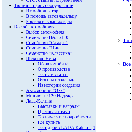
СТО: отзывы потребителей
Тюнинг и доп. оборудование
Иммобилизаторы
В помощь автовладельцу
Бортовые компьютеры
Все об автомобилях
Выбор автомобиля
Семейство ВАЗ-2110
Тюн
Семейство "Самара"
Семейство "Нива"
Семейство "Классика"
Шевроле Нива
Об автомобиле
Все
О производстве
Тесты и статьи
Отзывы владельцев
Из истории создания
Автомобили "Ока"
Минивэн 2120 Надежда
Лада-Калина
Выставки и награды
Цветовая гамма
Технические подробности
Где купить
Тест-драйв LADA Kalina 1,4