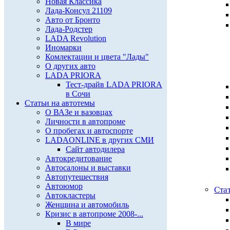
Новая Классика
Лада-Консул 21109
Авто от Бронто
Лада-Родстер
LADA Revolution
Иномарки
Комлектации и цвета "Лады"
О других авто
LADA PRIORA
Тест-драйв LADA PRIORA
в Сочи
Статьи на автотемы
О ВАЗе и вазовцах
Личности в автопроме
О пробегах и автоспорте
LADAONLINE в других СМИ
Сайт автодилера
Автокредитование
Автосалоны и выставки
Автопутешествия
Автоюмор
Ста
Автокластеры
Женщина и автомобиль
Кризис в автопроме 2008-...
В мире