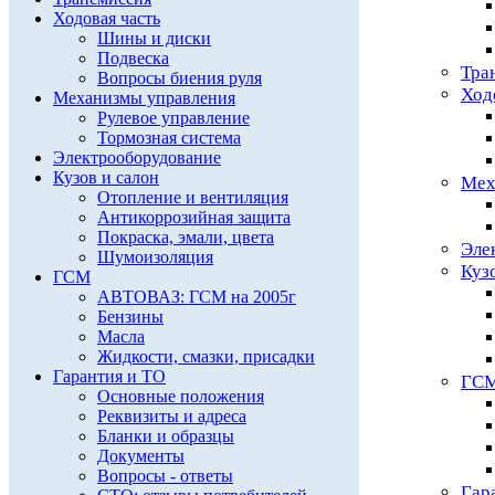
Ходовая часть
Шины и диски
Подвеска
Тра
Вопросы биения руля
Ход
Механизмы управления
Рулевое управление
Тормозная система
Электрооборудование
Кузов и салон
Мех
Отопление и вентиляция
Антикоррозийная защита
Покраска, эмали, цвета
Эле
Шумоизоляция
Куз
ГСМ
АВТОВАЗ: ГСМ на 2005г
Бензины
Масла
Жидкости, смазки, присадки
Гарантия и ТО
ГС
Основные положения
Реквизиты и адреса
Бланки и образцы
Документы
Вопросы - ответы
Гар