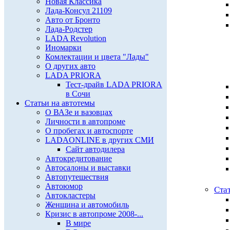
Новая Классика
Лада-Консул 21109
Авто от Бронто
Лада-Родстер
LADA Revolution
Иномарки
Комлектации и цвета "Лады"
О других авто
LADA PRIORA
Тест-драйв LADA PRIORA
в Сочи
Статьи на автотемы
О ВАЗе и вазовцах
Личности в автопроме
О пробегах и автоспорте
LADAONLINE в других СМИ
Сайт автодилера
Автокредитование
Автосалоны и выставки
Автопутешествия
Автоюмор
Ста
Автокластеры
Женщина и автомобиль
Кризис в автопроме 2008-...
В мире