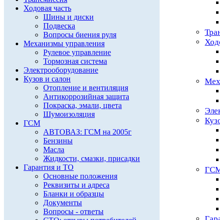
Ходовая часть
Шины и диски
Подвеска
Тра
Вопросы биения руля
Ход
Механизмы управления
Рулевое управление
Тормозная система
Электрооборудование
Кузов и салон
Мех
Отопление и вентиляция
Антикоррозийная защита
Покраска, эмали, цвета
Эле
Шумоизоляция
Куз
ГСМ
АВТОВАЗ: ГСМ на 2005г
Бензины
Масла
Жидкости, смазки, присадки
Гарантия и ТО
ГС
Основные положения
Реквизиты и адреса
Бланки и образцы
Документы
Вопросы - ответы
Гар