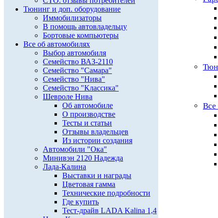
СТО: отзывы потребителей
Тюнинг и доп. оборудование
Иммобилизаторы
В помощь автовладельцу
Бортовые компьютеры
Все об автомобилях
Выбор автомобиля
Семейство ВАЗ-2110
Тюн
Семейство "Самара"
Семейство "Нива"
Семейство "Классика"
Шевроле Нива
Об автомобиле
Все
О производстве
Тесты и статьи
Отзывы владельцев
Из истории создания
Автомобили "Ока"
Минивэн 2120 Надежда
Лада-Калина
Выставки и награды
Цветовая гамма
Технические подробности
Где купить
Тест-драйв LADA Kalina 1,4