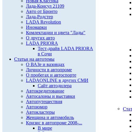
Новая Классика
Лада-Консул 21109
Авто от Бронто
Лада-Родстер
LADA Revolution
Иномарки
Комлектации и цвета "Лады"
О других авто
LADA PRIORA
Тест-драйв LADA PRIORA
в Сочи
Статьи на автотемы
О ВАЗе и вазовцах
Личности в автопроме
О пробегах и автоспорте
LADAONLINE в других СМИ
Сайт автодилера
Автокредитование
Автосалоны и выставки
Автопутешествия
Автоюмор
Ста
Автокластеры
Женщина и автомобиль
Кризис в автопроме 2008-...
В мире