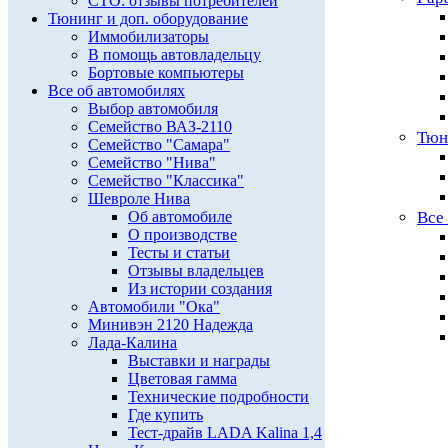
СТО: отзывы потребителей
Тюнинг и доп. оборудование
Иммобилизаторы
В помощь автовладельцу
Бортовые компьютеры
Все об автомобилях
Выбор автомобиля
Семейство ВАЗ-2110
Тюн
Семейство "Самара"
Семейство "Нива"
Семейство "Классика"
Шевроле Нива
Об автомобиле
Все
О производстве
Тесты и статьи
Отзывы владельцев
Из истории создания
Автомобили "Ока"
Минивэн 2120 Надежда
Лада-Калина
Выставки и награды
Цветовая гамма
Технические подробности
Где купить
Тест-драйв LADA Kalina 1,4