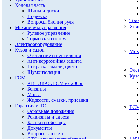
Ходовая часть
Шины и диски
Подвеска
Тра
Вопросы биения руля
Ход
Механизмы управления
Рулевое управление
Тормозная система
Электрооборудование
Кузов и салон
Мех
Отопление и вентиляция
Антикоррозийная защита
Покраска, эмали, цвета
Эле
Шумоизоляция
Куз
ГСМ
АВТОВАЗ: ГСМ на 2005г
Бензины
Масла
Жидкости, смазки, присадки
Гарантия и ТО
ГС
Основные положения
Реквизиты и адреса
Бланки и образцы
Документы
Вопросы - ответы
Гар