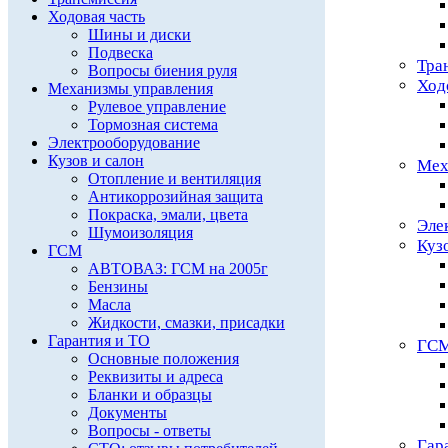
Ходовая часть
Шины и диски
Подвеска
Тра
Вопросы биения руля
Ход
Механизмы управления
Рулевое управление
Тормозная система
Электрооборудование
Кузов и салон
Мех
Отопление и вентиляция
Антикоррозийная защита
Покраска, эмали, цвета
Эле
Шумоизоляция
Куз
ГСМ
АВТОВАЗ: ГСМ на 2005г
Бензины
Масла
Жидкости, смазки, присадки
Гарантия и ТО
ГС
Основные положения
Реквизиты и адреса
Бланки и образцы
Документы
Вопросы - ответы
Гар