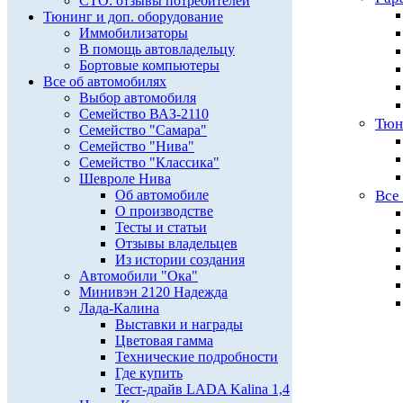
СТО: отзывы потребителей
Тюнинг и доп. оборудование
Иммобилизаторы
В помощь автовладельцу
Бортовые компьютеры
Все об автомобилях
Выбор автомобиля
Семейство ВАЗ-2110
Тюн
Семейство "Самара"
Семейство "Нива"
Семейство "Классика"
Шевроле Нива
Об автомобиле
Все
О производстве
Тесты и статьи
Отзывы владельцев
Из истории создания
Автомобили "Ока"
Минивэн 2120 Надежда
Лада-Калина
Выставки и награды
Цветовая гамма
Технические подробности
Где купить
Тест-драйв LADA Kalina 1,4