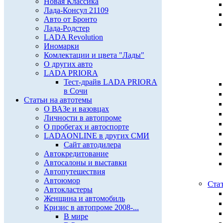
Новая Классика
Лада-Консул 21109
Авто от Бронто
Лада-Родстер
LADA Revolution
Иномарки
Комлектации и цвета "Лады"
О других авто
LADA PRIORA
Тест-драйв LADA PRIORA
в Сочи
Статьи на автотемы
О ВАЗе и вазовцах
Личности в автопроме
О пробегах и автоспорте
LADAONLINE в других СМИ
Сайт автодилера
Автокредитование
Автосалоны и выставки
Автопутешествия
Автоюмор
Ста
Автокластеры
Женщина и автомобиль
Кризис в автопроме 2008-...
В мире