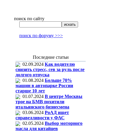
поиск по сайту
поиск по форуму >>>
Последние статьи
02.09.2024
Как водителю
снизить стресс, сев за руль после
долгого отпуска
01.08.2024
Больше 70%
машин в автопарке России
старше 10 лет
01.07.2024
В центре Москвы
трое на БМВ похитили
итальянского бизнесмена
03.06.2024
РоАД ищет
справедливости у ФАС
02.05.2024
Выбор моторного
масла для китайцев