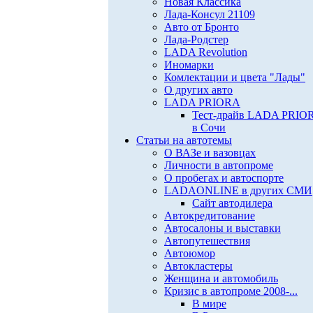
Новая Классика
Лада-Консул 21109
Авто от Бронто
Лада-Родстер
LADA Revolution
Иномарки
Комлектации и цвета "Лады"
О других авто
LADA PRIORA
Тест-драйв LADA PRIO
в Сочи
Статьи на автотемы
О ВАЗе и вазовцах
Личности в автопроме
О пробегах и автоспорте
LADAONLINE в других СМИ
Сайт автодилера
Автокредитование
Автосалоны и выставки
Автопутешествия
Автоюмор
Автокластеры
Женщина и автомобиль
Кризис в автопроме 2008-...
В мире