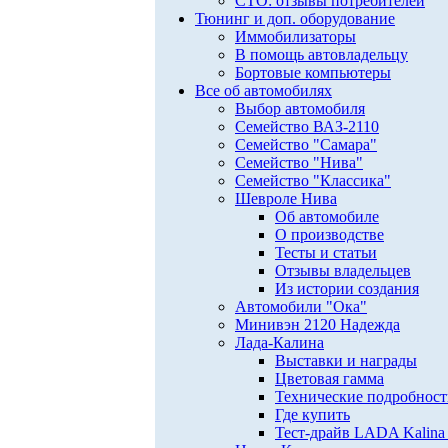
СТО: отзывы потребителей
Тюнинг и доп. оборудование
Иммобилизаторы
В помощь автовладельцу
Бортовые компьютеры
Все об автомобилях
Выбор автомобиля
Семейство ВАЗ-2110
Семейство "Самара"
Семейство "Нива"
Семейство "Классика"
Шевроле Нива
Об автомобиле
О производстве
Тесты и статьи
Отзывы владельцев
Из истории создания
Автомобили "Ока"
Минивэн 2120 Надежда
Лада-Калина
Выставки и награды
Цветовая гамма
Технические подробнос
Где купить
Тест-драйв LADA Kalina 