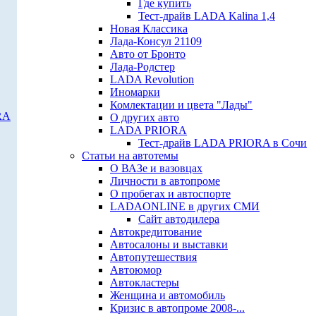
Где купить
Тест-драйв LADA Kalina 1,4
Новая Классика
Лада-Консул 21109
Авто от Бронто
Лада-Родстер
LADA Revolution
Иномарки
Комлектации и цвета "Лады"
RA
О других авто
LADA PRIORA
Тест-драйв LADA PRIORA в Сочи
Статьи на автотемы
О ВАЗе и вазовцах
Личности в автопроме
О пробегах и автоспорте
LADAONLINE в других СМИ
Сайт автодилера
Автокредитование
Автосалоны и выставки
Автопутешествия
Автоюмор
Автокластеры
Женщина и автомобиль
Кризис в автопроме 2008-...