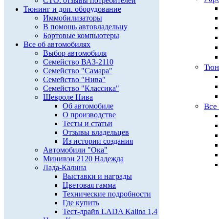
СТО: отзывы потребителей
Тюнинг и доп. оборудование
Иммобилизаторы
В помощь автовладельцу
Бортовые компьютеры
Все об автомобилях
Выбор автомобиля
Семейство ВАЗ-2110
Тюн
Семейство "Самара"
Семейство "Нива"
Семейство "Классика"
Шевроле Нива
Об автомобиле
Все
О производстве
Тесты и статьи
Отзывы владельцев
Из истории создания
Автомобили "Ока"
Минивэн 2120 Надежда
Лада-Калина
Выставки и награды
Цветовая гамма
Технические подробности
Где купить
Тест-драйв LADA Kalina 1,4