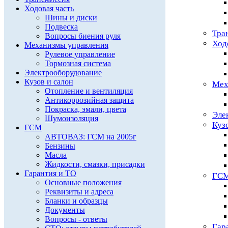
Ходовая часть
Шины и диски
Подвеска
Тра
Вопросы биения руля
Ход
Механизмы управления
Рулевое управление
Тормозная система
Электрооборудование
Кузов и салон
Мех
Отопление и вентиляция
Антикоррозийная защита
Покраска, эмали, цвета
Эле
Шумоизоляция
Куз
ГСМ
АВТОВАЗ: ГСМ на 2005г
Бензины
Масла
Жидкости, смазки, присадки
Гарантия и ТО
ГС
Основные положения
Реквизиты и адреса
Бланки и образцы
Документы
Вопросы - ответы
Гар