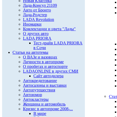
Новая Классика
Лада-Консул 21109
Авто от Бронто
Лада-Родстер
LADA Revolution
Иномарки
Комлектации и цвета "Лады"
О других авто
LADA PRIORA
Тест-драйв LADA PRIORA
в Сочи
Статьи на автотемы
О ВАЗе и вазовцах
Личности в автопроме
О пробегах и автоспорте
LADAONLINE в других СМИ
Сайт автодилера
Автокредитование
Автосалоны и выставки
Автопутешествия
Автоюмор
Ста
Автокластеры
Женщина и автомобиль
Кризис в автопроме 2008-...
В мире