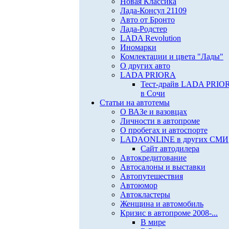
Новая Классика
Лада-Консул 21109
Авто от Бронто
Лада-Родстер
LADA Revolution
Иномарки
Комлектации и цвета "Лады"
О других авто
LADA PRIORA
Тест-драйв LADA PRIO
в Сочи
Статьи на автотемы
О ВАЗе и вазовцах
Личности в автопроме
О пробегах и автоспорте
LADAONLINE в других СМИ
Сайт автодилера
Автокредитование
Автосалоны и выставки
Автопутешествия
Автоюмор
Автокластеры
Женщина и автомобиль
Кризис в автопроме 2008-...
В мире