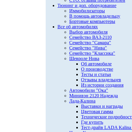
СТО: отзывы потребителей
Тюнинг и доп. оборудование
Иммобилизаторы
В помощь автовладельцу
Бортовые компьютеры
Все об автомобилях
Выбор автомобиля
Семейство ВАЗ-2110
Семейство "Самара"
Семейство "Нива"
Семейство "Классика"
Шевроле Нива
Об автомобиле
О производстве
Тесты и статьи
Отзывы владельцев
Из истории создания
Автомобили "Ока"
Минивэн 2120 Надежда
Лада-Калина
Выставки и награды
Цветовая гамма
Технические подробнос
Где купить
Тест-драйв LADA Kalina 