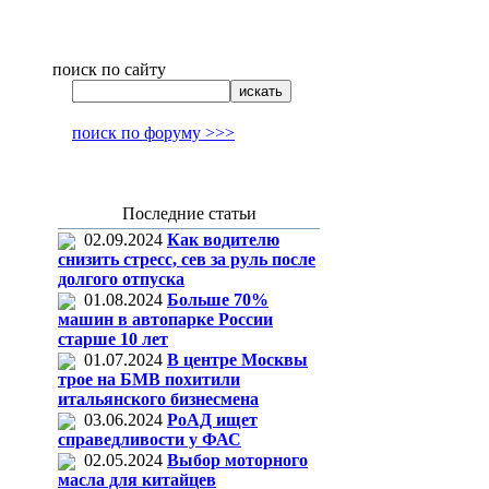
поиск по сайту
поиск по форуму >>>
Последние статьи
02.09.2024
Как водителю
снизить стресс, сев за руль после
долгого отпуска
01.08.2024
Больше 70%
машин в автопарке России
старше 10 лет
01.07.2024
В центре Москвы
трое на БМВ похитили
итальянского бизнесмена
03.06.2024
РоАД ищет
справедливости у ФАС
02.05.2024
Выбор моторного
масла для китайцев