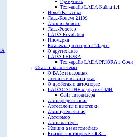
Где купить
Тест-драйв LADA Kalina 1,4
Новая Классика
Лада-Консул 21109
Авто от Бронто
Лада-Родстер
LADA Revolution
Иномарки
Комлектации и цвета "Лады"
RA
О других авто
LADA PRIORA
Тест-драйв LADA PRIORA в Сочи
Статьи на автотемы
О ВАЗе и вазовцах
Личности в автопроме
О пробегах и автоспорте
LADAONLINE в других СМИ
Сайт автодилера
Автокредитование
Автосалоны и выставки
Автопутешествия
Автоюмор
Автокластеры
Женщина и автомобиль
Кризис в автопроме 2008-...