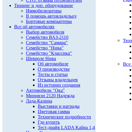
СТО: отзывы потребителей
Тюнинг и доп. оборудование
Иммобилизаторы
В помощь автовладельцу
Бортовые компьютеры
Все об автомобилях
Выбор автомобиля
Семейство ВАЗ-2110
Тюн
Семейство "Самара"
Семейство "Нива"
Семейство "Классика"
Шевроле Нива
Об автомобиле
Все
О производстве
Тесты и статьи
Отзывы владельцев
Из истории создания
Автомобили "Ока"
Минивэн 2120 Надежда
Лада-Калина
Выставки и награды
Цветовая гамма
Технические подробности
Где купить
Тест-драйв LADA Kalina 1,4