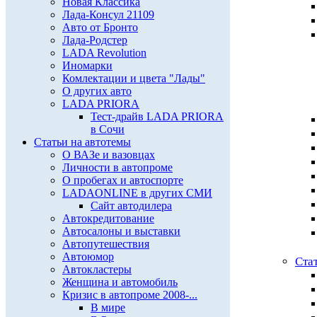
Новая Классика
Лада-Консул 21109
Авто от Бронто
Лада-Родстер
LADA Revolution
Иномарки
Комлектации и цвета "Лады"
О других авто
LADA PRIORA
Тест-драйв LADA PRIORA
в Сочи
Статьи на автотемы
О ВАЗе и вазовцах
Личности в автопроме
О пробегах и автоспорте
LADAONLINE в других СМИ
Сайт автодилера
Автокредитование
Автосалоны и выставки
Автопутешествия
Автоюмор
Ста
Автокластеры
Женщина и автомобиль
Кризис в автопроме 2008-...
В мире