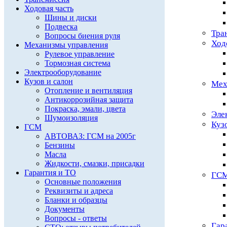
Ходовая часть
Шины и диски
Подвеска
Тра
Вопросы биения руля
Ход
Механизмы управления
Рулевое управление
Тормозная система
Электрооборудование
Кузов и салон
Мех
Отопление и вентиляция
Антикоррозийная защита
Покраска, эмали, цвета
Эле
Шумоизоляция
Куз
ГСМ
АВТОВАЗ: ГСМ на 2005г
Бензины
Масла
Жидкости, смазки, присадки
Гарантия и ТО
ГС
Основные положения
Реквизиты и адреса
Бланки и образцы
Документы
Вопросы - ответы
Гар