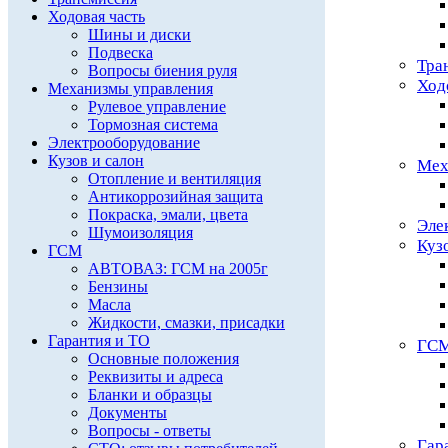
Ходовая часть
Шины и диски
Подвеска
Тра
Вопросы биения руля
Ход
Механизмы управления
Рулевое управление
Тормозная система
Электрооборудование
Кузов и салон
Мех
Отопление и вентиляция
Антикоррозийная защита
Покраска, эмали, цвета
Эле
Шумоизоляция
Куз
ГСМ
АВТОВАЗ: ГСМ на 2005г
Бензины
Масла
Жидкости, смазки, присадки
Гарантия и ТО
ГС
Основные положения
Реквизиты и адреса
Бланки и образцы
Документы
Вопросы - ответы
Гар