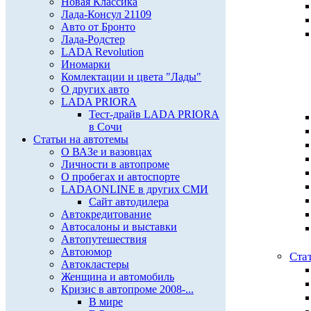
Новая Классика
Лада-Консул 21109
Авто от Бронто
Лада-Родстер
LADA Revolution
Иномарки
Комлектации и цвета "Лады"
О других авто
LADA PRIORA
Тест-драйв LADA PRIORA
в Сочи
Статьи на автотемы
О ВАЗе и вазовцах
Личности в автопроме
О пробегах и автоспорте
LADAONLINE в других СМИ
Сайт автодилера
Автокредитование
Автосалоны и выставки
Автопутешествия
Автоюмор
Ста
Автокластеры
Женщина и автомобиль
Кризис в автопроме 2008-...
В мире