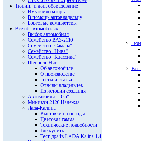
СТО: отзывы потребителей
Тюнинг и доп. оборудование
Иммобилизаторы
В помощь автовладельцу
Бортовые компьютеры
Все об автомобилях
Выбор автомобиля
Семейство ВАЗ-2110
Тюн
Семейство "Самара"
Семейство "Нива"
Семейство "Классика"
Шевроле Нива
Об автомобиле
Все
О производстве
Тесты и статьи
Отзывы владельцев
Из истории создания
Автомобили "Ока"
Минивэн 2120 Надежда
Лада-Калина
Выставки и награды
Цветовая гамма
Технические подробности
Где купить
Тест-драйв LADA Kalina 1,4