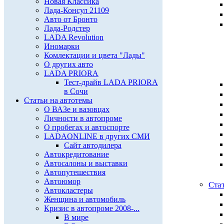
Новая Классика
Лада-Консул 21109
Авто от Бронто
Лада-Родстер
LADA Revolution
Иномарки
Комлектации и цвета "Лады"
О других авто
LADA PRIORA
Тест-драйв LADA PRIORA
в Сочи
Статьи на автотемы
О ВАЗе и вазовцах
Личности в автопроме
О пробегах и автоспорте
LADAONLINE в других СМИ
Сайт автодилера
Автокредитование
Автосалоны и выставки
Автопутешествия
Автоюмор
Ста
Автокластеры
Женщина и автомобиль
Кризис в автопроме 2008-...
В мире