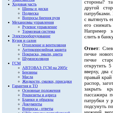
стороны? т
Ходовая часть
другой сто
Шины и диски
патрубками.
Подвеска
Вопросы биения руля
с вытянуть е
Механизмы управления
его снимать
Рулевое управление
Например з
Тормозная система
Электрооборудование
слить в банк
Кузов и салон
Отопление и вентиляция
Ответ
: Слев
Антикоррозийная защита
печке новог
Покраска, эмали, цвета
Шумоизоляция
печке стар
ГСМ
открутить 5
АВТОВАЗ: ГСМ на 2005г
вверху, два 
Бензины
правый край 
Масла
Жидкости, смазки, присадки
распор, заго
Гарантия и ТО
закрыть кр
Основные положения
пассажира п
Реквизиты и адреса
Бланки и образцы
патрубки у 
Документы
подсунуть по
Вопросы - ответы
нижний верх