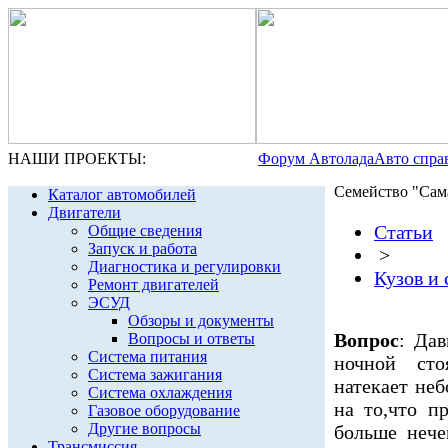
НАШИ ПРОЕКТЫ:
Форум Автолада
Авто спра
Семейство "Сама
Каталог автомобилей
Двигатели
Статьи
Общие сведения
Запуск и работа
>
Диагностика и регулировки
Кузов и 
Ремонт двигателей
ЭСУД
Обзоры и документы
Вопрос
: Дав
Вопросы и ответы
Система питания
ночной ст
Система зажигания
натекает не
Система охлаждения
на то,что п
Газовое оборудование
Другие вопросы
больше нече
Трансмиссия