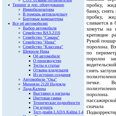
СТО: отзывы потребителей
пробку, жид
Тюнинг и доп. оборудование
Иммобилизаторы
банку, снять
В помощь автовладельцу
пробку, жи
Бортовые компьютеры
сливается в 
Все об автомобилях
Выбор автомобиля
хомуты на п
Семейство ВАЗ-2110
крепящие ра
Семейство "Самара"
Рукой пошар
Семейство "Нива"
поролона. Вз
Семейство "Классика"
Шевроле Нива
по перимет
Об автомобиле
поролон за
О производстве
водительской
Тесты и статьи
снять заглуш
Отзывы владельцев
Из истории создания
полиэтилено
Автомобили "Ока"
печке. Вс
Минивэн 2120 Надежда
полиэтилено
Лада-Калина
Выставки и награды
поролона.
Цветовая гамма
пассажирско
Технические подробности
сначала 
Где купить
Подкоррек
Тест-драйв LADA Kalina 1,4