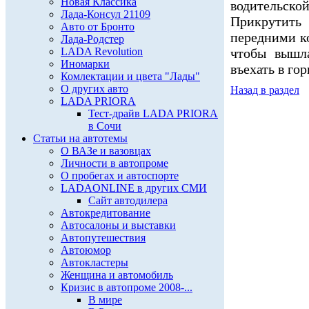
Новая Классика
водительско
Лада-Консул 21109
Прикрутить 
Авто от Бронто
передними ко
Лада-Родстер
LADA Revolution
чтобы вышла
Иномарки
въехать в го
Комлектации и цвета "Лады"
О других авто
Назад в раздел
LADA PRIORA
Тест-драйв LADA PRIORA
в Сочи
Статьи на автотемы
О ВАЗе и вазовцах
Личности в автопроме
О пробегах и автоспорте
LADAONLINE в других СМИ
Сайт автодилера
Автокредитование
Автосалоны и выставки
Автопутешествия
Автоюмор
Автокластеры
Женщина и автомобиль
Кризис в автопроме 2008-...
В мире