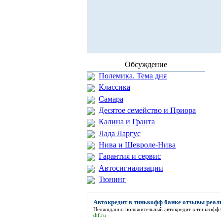
Обсуждение
Полемика. Тема дня
Классика
Самара
Десятое семейство и Приора
Калина и Гранта
Лада Ларгус
Нива и Шевроле-Нива
Гарантия и сервис
Автосигнализации
Тюнинг
Автокредит в тинькофф банке отзывы реа
Неожиданно положительный
автокредит в тинькофф
dtf.ru