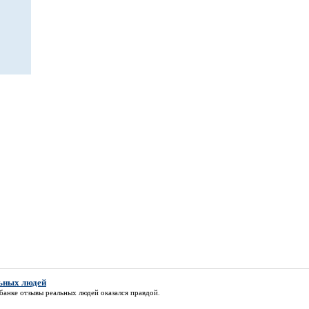
льных людей
 банке отзывы реальных людей
оказался правдой.