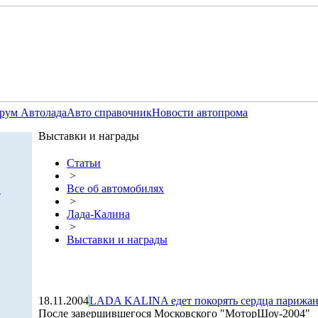
рум Автолада
Авто справочник
Новости автопрома
Выставки и награды
Статьи
>
Все об автомобилях
и
>
Лада-Калина
>
Выставки и награды
18.11.2004
LADA KALINA едет покорять сердца парижа
После завершившегося Московского "МоторШоу-2004"