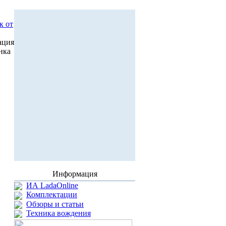
к от
ация
нка
Информация
ИА LadaOnline
Комплектации
Обзоры и статьи
Техника вождения