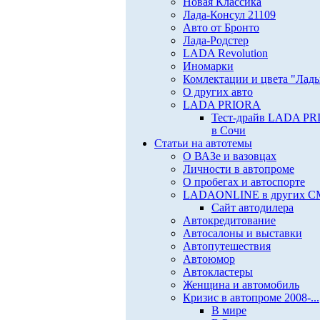
Новая Классика
Лада-Консул 21109
Авто от Бронто
Лада-Родстер
LADA Revolution
Иномарки
Комлектации и цвета "Лад
О других авто
LADA PRIORA
Тест-драйв LADA P
в Сочи
Статьи на автотемы
О ВАЗе и вазовцах
Личности в автопроме
О пробегах и автоспорте
LADAONLINE в других 
Сайт автодилера
Автокредитование
Автосалоны и выставки
Автопутешествия
Автоюмор
Автокластеры
Женщина и автомобиль
Кризис в автопроме 2008-...
В мире