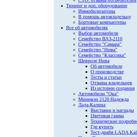
СТО: отзывы потребителей
Тюнинг и доп. оборудование
Иммобилизаторы
В помощь автовладельцу
Бортовые компьютеры
Все об автомобилях
Выбор автомобиля
Семейство ВАЗ-2110
Семейство "Самара"
Семейство "Нива"
Семейство "Классика"
Шевроле Нива
Об автомобиле
О производстве
Тесты и статьи
Отзывы владельцев
Из истории создания
Автомобили "Ока"
Минивэн 2120 Надежда
Лада-Калина
Выставки и награды
Цветовая гамма
Технические подробн
Где купить
Тест-драйв LADA Kali