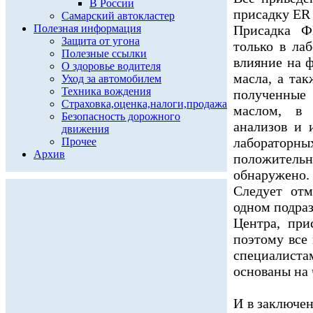
В России
присадку ER
Самарский автокластер
Полезная информация
Присадка Ф
Защита от угона
только в лаб
Полезные ссылки
влияние на 
О здоровье водителя
масла, а так
Уход за автомобилем
Техника вождения
полученные 
Страховка,оценка,налоги,продажа
маслом, в 
Безопасность дорожного
анализов и 
движения
лабораторн
Прочее
Архив
положител
обнаружено.
Следует от
одном подраз
Центра, пр
поэтому все
специалиста
основаны на
И в заключен