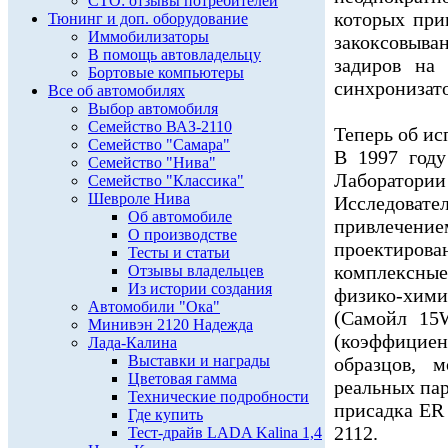
СТО: отзывы потребителей
которых при
Тюнинг и доп. оборудование
Иммобилизаторы
закоксовы
В помощь автовладельцу
задиров на 
Бортовые компьютеры
синхронизато
Все об автомобилях
Выбор автомобиля
Семейство ВАЗ-2110
Теперь об и
Семейство "Самара"
В 1997 году
Семейство "Нива"
Лаборатор
Семейство "Классика"
Шевроле Нива
Исследоват
Об автомобиле
привлечение
О производстве
проектиро
Тесты и статьи
комплексные
Отзывы владельцев
Из истории создания
физико-хим
Автомобили "Ока"
(Самойл 15W
Минивэн 2120 Надежда
(коэффициен
Лада-Калина
Выставки и награды
образцов, 
Цветовая гамма
реальных пар
Технические подробности
присадка ER 
Где купить
2112.
Тест-драйв LADA Kalina 1,4