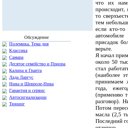
что их нам
происходит, 
то сверхъест
тем небольш
если кто-то
автомобиле
Обсуждение
присадок бол
Полемика. Тема дня
верьте.
Классика
Я начал прим
Самара
около 50 ты
Десятое семейство и Приора
стал работат
Калина и Гранта
(наиболее э
Лада Ларгус
принимаем ж
Нива и Шевроле-Нива
года, ежег
Гарантия и сервис
(применяю т
Автосигнализации
разговор). 
Тюнинг
Потом пересе
масла (2,5 т
Последний го
отлично.