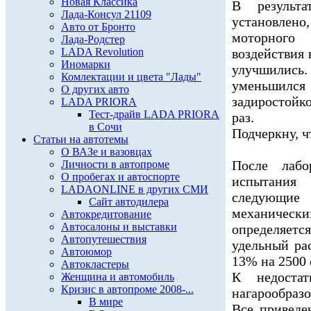
Новая Классика
В результа
Лада-Консул 21109
установлено
Авто от Бронто
моторного 
Лада-Родстер
LADA Revolution
воздействия 
Иномарки
улучшились
Комлектации и цвета "Лады"
уменьшился
О других авто
задиростойк
LADA PRIORA
Тест-драйв LADA PRIORA
раз.
в Сочи
Подчеркну, ч
Статьи на автотемы
О ВАЗе и вазовцах
После лабо
Личности в автопроме
О пробегах и автоспорте
испытания
LADAONLINE в других СМИ
следующие 
Сайт автодилера
механическ
Автокредитование
Автосалоны и выставки
определяет
Автопутешествия
удельный ра
Автоюмор
13% на 2500 
Автокластеры
К недостат
Женщина и автомобиль
Кризис в автопроме 2008-...
нагарообраз
В мире
Все приведе