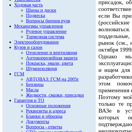
присадок, о
Ходовая часть
соответств
Шины и диски
если Вы при
Подвеска
Вопросы биения руля
(российск
Механизмы управления
волноватьс
Рулевое управление
поддельные,
Тормозная система
Электрооборудование
рынок (см., 
Кузов и салон
октября 1999г
Отопление и вентиляция
Однако мы
Антикоррозийная защита
эксплуатаци
Покраска, эмали, цвета
Шумоизоляция
и ищем для 
ГСМ
разработчико
АВТОВАЗ: ГСМ на 2005г
этом помоч
Бензины
применения с
Масла
Жидкости, смазки, присадки
Поэтому мой
Гарантия и ТО
только те п
Основные положения
ВАЗе в уст
Реквизиты и адреса
Бланки и образцы
которых о
Документы
подтвержд
Вопросы - ответы
неоднократн