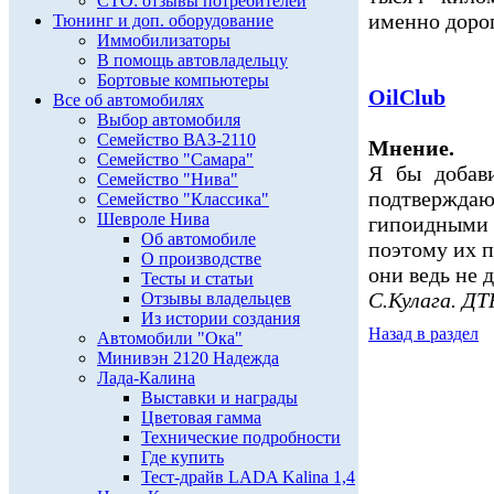
СТО: отзывы потребителей
именно дорог
Тюнинг и доп. оборудование
Иммобилизаторы
В помощь автовладельцу
Бортовые компьютеры
OilClub
Все об автомобилях
Выбор автомобиля
Семейство ВАЗ-2110
Мнение.
Семейство "Самара"
Я бы добав
Семейство "Нива"
подтверж
Семейство "Классика"
Шевроле Нива
гипоидным
Об автомобиле
поэтому их 
О производстве
они ведь не д
Тесты и статьи
С.Кулага. Д
Отзывы владельцев
Из истории создания
Назад в раздел
Автомобили "Ока"
Минивэн 2120 Надежда
Лада-Калина
Выставки и награды
Цветовая гамма
Технические подробности
Где купить
Тест-драйв LADA Kalina 1,4