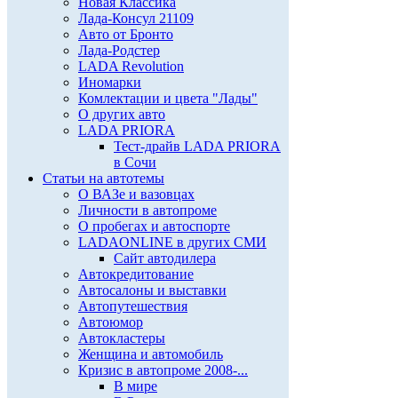
Новая Классика
Лада-Консул 21109
Авто от Бронто
Лада-Родстер
LADA Revolution
Иномарки
Комлектации и цвета "Лады"
О других авто
LADA PRIORA
Тест-драйв LADA PRIORA
в Сочи
Статьи на автотемы
О ВАЗе и вазовцах
Личности в автопроме
О пробегах и автоспорте
LADAONLINE в других СМИ
Сайт автодилера
Автокредитование
Автосалоны и выставки
Автопутешествия
Автоюмор
Автокластеры
Женщина и автомобиль
Кризис в автопроме 2008-...
В мире