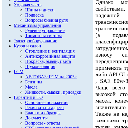
Однако мо
Ходовая часть
свойствами
Шины и диски
надежной
Подвеска
Вопросы биения руля
трансмисси
Механизмы управления
трансмиссио
Рулевое управление
(а подав
Тормозная система
Электрооборудование
классифиц
Кузов и салон
затрудненно
Отопление и вентиляция
износу с
Антикоррозийная защита
переднеприв
Покраска, эмали, цвета
Шумоизоляция
применять т
ГСМ
либо API GL4
АВТОВАЗ: ГСМ на 2005г
, SAE 80w-
Бензины
Чаще всего 
Масла
Жидкости, смазки, присадки
высокой сто
Гарантия и ТО
масел, коне
Основные положения
значительно
Реквизиты и адреса
Бланки и образцы
Также не на
Документы
заменами тр
Вопросы - ответы
тысяч кило