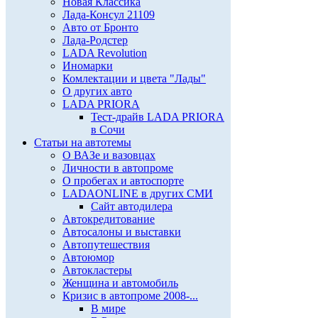
Новая Классика
Лада-Консул 21109
Авто от Бронто
Лада-Родстер
LADA Revolution
Иномарки
Комлектации и цвета "Лады"
О других авто
LADA PRIORA
Тест-драйв LADA PRIORA
в Сочи
Статьи на автотемы
О ВАЗе и вазовцах
Личности в автопроме
О пробегах и автоспорте
LADAONLINE в других СМИ
Сайт автодилера
Автокредитование
Автосалоны и выставки
Автопутешествия
Автоюмор
Автокластеры
Женщина и автомобиль
Кризис в автопроме 2008-...
В мире