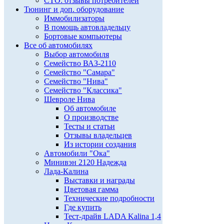
СТО: отзывы потребителей
Тюнинг и доп. оборудование
Иммобилизаторы
В помощь автовладельцу
Бортовые компьютеры
Все об автомобилях
Выбор автомобиля
Семейство ВАЗ-2110
Семейство "Самара"
Семейство "Нива"
Семейство "Классика"
Шевроле Нива
Об автомобиле
О производстве
Тесты и статьи
Отзывы владельцев
Из истории создания
Автомобили "Ока"
Минивэн 2120 Надежда
Лада-Калина
Выставки и награды
Цветовая гамма
Технические подробности
Где купить
Тест-драйв LADA Kalina 1,4