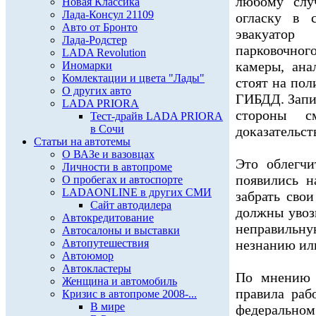
любому слу
Новая Классика
Лада-Консул 21109
огласку в 
Авто от Бронто
эвакуатор
Лада-Родстер
парковочн
LADA Revolution
камеры, ана
Иномарки
Комлектации и цвета "Лады"
стоят на по
О других авто
ГИБДД. Запис
LADA PRIORA
стороны с
Тест-драйв LADA PRIORA
в Сочи
доказательств
Статьи на автотемы
О ВАЗе и вазовцах
Это облегчи
Личности в автопроме
появились н
О пробегах и автоспорте
LADAONLINE в других СМИ
забрать сво
Сайт автодилера
должны увоз
Автокредитование
неправильну
Автосалоны и выставки
Автопутешествия
незнанию ил
Автоюмор
Автокластеры
По мнению 
Женщина и автомобиль
правила раб
Кризис в автопроме 2008-...
В мире
федеральном