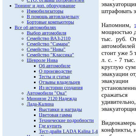
СТО: отзывы потребителей
эвакуаторщ
Тюнинг и доп. оборудование
штрафовать з
Иммобилизаторы
В помощь автовладельцу
Бортовые компьютеры
Напомним,
Все об автомобилях
мощностью дв
Выбор автомобиля
тыс. руб. О
Семейство ВАЗ-2110
Семейство "Самара"
автомобилей
Семейство "Нива"
стоит уже 5 
Семейство "Классика"
л. с. - 7 ты
Шевроле Нива
Об автомобиле
круглую сум
О производстве
эвакуации о
Тесты и статьи
эвакуации
Отзывы владельцев
установленн
Из истории создания
Автомобили "Ока"
сражаться
Минивэн 2120 Надежда
удивитель
Лада-Калина
эвакуаторщи
Выставки и награды
Цветовая гамма
Технические подробности
Видеокамер
Где купить
конфликты, н
Тест-драйв LADA Kalina 1,4