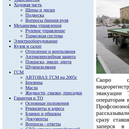
Ходовая часть
Шины и диски
Подвеска
Вопросы биения руля
Механизмы управления
Рулевое управление
Тормозная система
Электрооборудование
Кузов и салон
Отопление и вентиляция
Антикоррозийная защита
Покраска, эмали, цвета
Шумоизоляция
ГСМ
АВТОВАЗ: ГСМ на 2005г
Скоро ст
Бензины
видеореги
Масла
эвакуации
Жидкости, смазки, присадки
Гарантия и ТО
операторам в
Основные положения
Профсоюзной
Реквизиты и адреса
рассказывали
Бланки и образцы
Документы
сразу став
Вопросы - ответы
заперся в