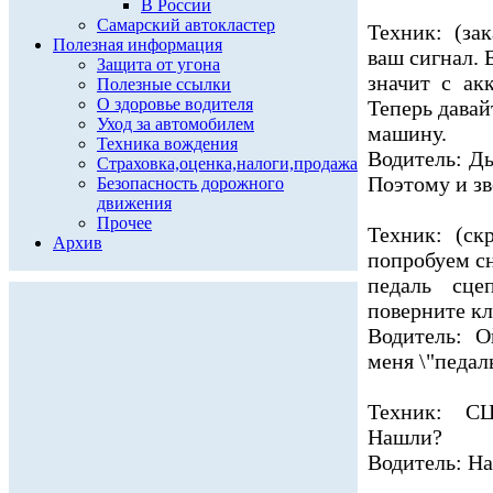
В России
Самарский автокластер
Техник: (за
Полезная информация
ваш сигнал. 
Защита от угона
значит с ак
Полезные ссылки
О здоровье водителя
Теперь давай
Уход за автомобилем
машину.
Техника вождения
Водитель: Ды
Страховка,оценка,налоги,продажа
Поэтому и зв
Безопасность дорожного
движения
Прочее
Техник: (ск
Архив
попробуем сн
педаль сце
поверните к
Водитель: О
меня \"педал
Техник: С
Нашли?
Водитель: Н