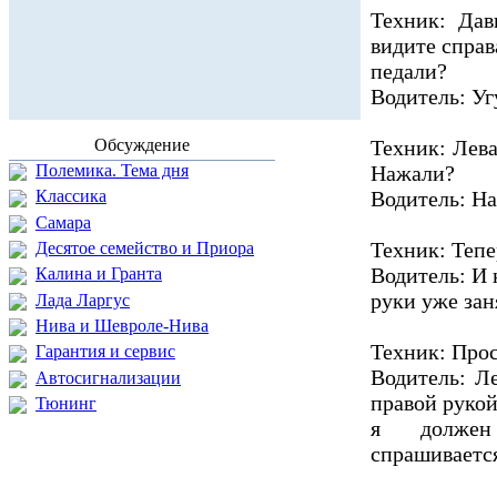
Техник: Дав
видите справ
педали?
Водитель: Уг
Обсуждение
Техник: Лева
Полемика. Тема дня
Нажали?
Водитель: На
Классика
Самара
Техник: Тепе
Десятое семейство и Приора
Водитель: И 
Калина и Гранта
руки уже зан
Лада Ларгус
Нива и Шевроле-Нива
Техник: Про
Гарантия и сервис
Водитель: Л
Автосигнализации
правой рукой
Тюнинг
я должен
спрашиваетс