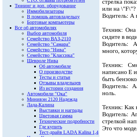
СТО: отзывы потребителей
стрелка показ
Тюнинг и доп. оборудование
или на \"F\"?
Иммобилизаторы
Водитель: А 
В помощь автовладельцу
Бортовые компьютеры
Все об автомобилях
Техник: Она
Выбор автомобиля
сидите в вод
Семейство ВАЗ-2110
Водитель: А
Семейство "Самара"
Семейство "Нива"
много, котор
Семейство "Классика"
Шевроле Нива
Техник: См
Об автомобиле
написано Е и
О производстве
Тесты и статьи
быть бензоко
Отзывы владельцев
Водитель: А
Из истории создания
ноль.
Автомобили "Ока"
Минивэн 2120 Надежда
Лада-Калина
Техник: Как 
Выставки и награды
Водитель: А
Цветовая гамма
стрелкой нап
Технические подробности
Где купить
Это что мод
Тест-драйв LADA Kalina 1,4