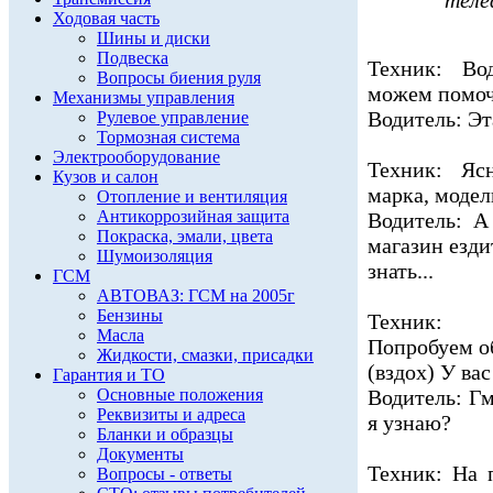
теле
Ходовая часть
Шины и диски
Подвеска
Техник: Во
Вопросы биения руля
можем помо
Механизмы управления
Водитель: Эт
Рулевое управление
Тормозная система
Электрооборудование
Техник: Яс
Кузов и салон
марка, модел
Отопление и вентиляция
Антикоррозийная защита
Водитель: А 
Покраска, эмали, цвета
магазин езди
Шумоизоляция
знать...
ГСМ
АВТОВАЗ: ГСМ на 2005г
Бензины
Техник: Х
Масла
Попробуем об
Жидкости, смазки, присадки
(вздох) У вас
Гарантия и ТО
Основные положения
Водитель: Гм
Реквизиты и адреса
я узнаю?
Бланки и образцы
Документы
Техник: На 
Вопросы - ответы