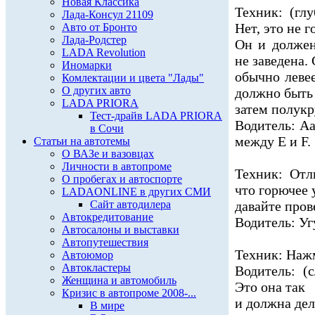
Новая Классика
Техник: (гл
Лада-Консул 21109
Нет, это не г
Авто от Бронто
Лада-Родстер
Он и должен
LADA Revolution
не заведена.
Иномарки
обычно леве
Комлектации и цвета "Лады"
О других авто
должно быть 
LADA PRIORA
затем полукру
Тест-драйв LADA PRIORA
Водитель: А
в Сочи
между Е и F.
Статьи на автотемы
О ВАЗе и вазовцах
Личности в автопроме
Техник: Отл
О пробегах и автоспорте
что горючее у
LADAONLINE в других СМИ
Сайт автодилера
давайте пров
Автокредитование
Водитель: Уг
Автосалоны и выставки
Автопутешествия
Техник: Нажм
Автоюмор
Автокластеры
Водитель: (
Женщина и автомобиль
Это она так
Кризис в автопроме 2008-...
и должна дел
В мире