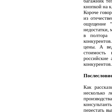
багажник те
кнопкой на к
Короче говор
из отечеств
ощущение "
недостатки, 
в полтора 
конкурентов
цены. А ве
стоимость 
российские 
конкурентов.
Послеслови
Как рассказ
несколько л
производст
консульта
перестать вы