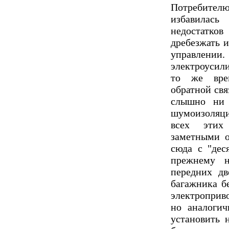
Потребите
избавилас
недостатков
дребезжать и
управлен
электроусили
то же вре
обратной свя
слышно ни 
шумоизоляци
всех этих
заметными о
сюда с "дес
прежнему н
передних дв
багажника б
электроприв
но аналоги
установить 