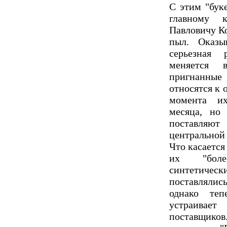
С этим "бук
главному 
Павловичу Ко
пыл. Оказы
серьезная 
меняется 
пригнанны
относятся к 
момента и
месяца, но
поставляют 
центральной 
Что касается
их "боле
синтетическ
поставлялис
однако теп
устраивае
поставщиков