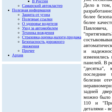
В России
Дело в том,
Самарский автокластер
Полезная информация
разработанно
Защита от угона
более безопа
Полезные ссылки
более качест
О здоровье водителя
Павловича
Уход за автомобилем
Техника вождения
"притягивать
Страховка,оценка,налоги,продажа
состыковы
Безопасность дорожного
автоматичес
движения
и надежнос
Прочее
Архив
изменились 
панелей. В р
"десятка",
последние 
болезни от
неравномерн
задней две
можно было 
110 и "При
деталями - в