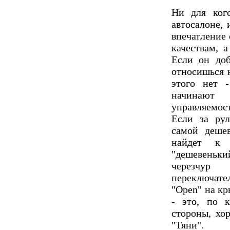
Ни для кого
автосалоне, 
впечатление 
качествам, а
Если он до
относишься 
этого нет -
начинают
управляемост
Если за рул
самой дешев
найдет к 
"дешевенький
черезчур
переключател
"Open" на к
- это, по к
стороны, хо
"Тяни".