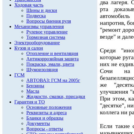
два лагеря. 
Ходовая часть
рта доказы
Шины и диски
автомобиль 
Подвеска
Вопросы биения руля
напротив, бо
Механизмы управления
"ремонт доро
Рулевое управление
везде" и дале
Тормозная система
Электрооборудование
Кузов и салон
Среди "ино
Отопление и вентиляция
которые руг
Антикоррозийная защита
них не ездив
Покраска, эмали, цвета
Шумоизоляция
Сочи на 
ГСМ
безапелляци
АВТОВАЗ: ГСМ на 2005г
же "десят
Бензины
улучшения "в
Масла
Жидкости, смазки, присадки
При этом, ка
Гарантия и ТО
"десятке", н
Основные положения
коллега ни ра
Реквизиты и адреса
Бланки и образцы
Документы
Если такие 
Вопросы - ответы
называющ