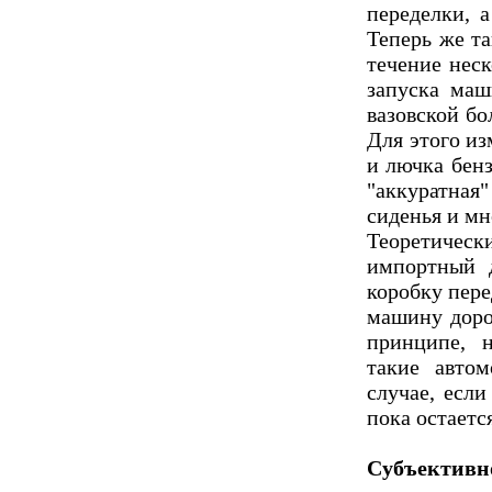
переделки, 
Теперь же т
течение неск
запуска маш
вазовской бо
Для этого и
и лючка бенз
"аккуратная
сиденья и мно
Теоретическ
импортный д
коробку пере
машину доро
принципе, 
такие авто
случае, если
пока остаетс
Субъективн