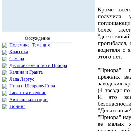
Кроме всег
получила 
поглощающие
более жес
"десяточны
Обсуждение
прогибался,
Полемика. Тема дня
водителя с 
Классика
этого нет.
Самара
Десятое семейство и Приора
"Приора" п
Калина и Гранта
прежних ваз
Лада Ларгус
заводских кр
Нива и Шевроле-Нива
(4 звезды п
Гарантия и сервис
И это вс
Автосигнализации
безопасности
Тюнинг
"Десяточные
"Приора" нау
ее малых х
уровень виб