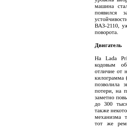
машина ста
появился з
устойчивости
ВАЗ-2110, у
поворота.
Двигатель
На Lada Pri
кодовым об
отличие от н
килограмма 
позволила з
потери, на п
заметно повы
до 300 тыс
также некото
механизма т
тот же реме