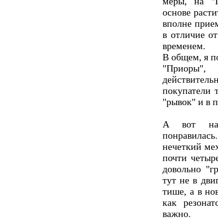
меры, на "
основе расти
вполне прие
в отличие от
временем.
В общем, я п
"Приоры",
действитель
покупатели 
"рывок" и в п
А вот на 
понравилась.
нечеткий ме
почти четыре
довольно "гр
тут не в дви
тише, а в но
как резонат
важно.