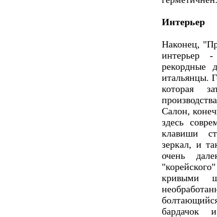
Интерьер
Наконец, "П
интерьер -
рекордные д
итальянцы. 
которая з
производства
Салон, конеч
здесь совре
клавиши ст
зеркал, и та
очень дал
"корейского
кривыми ш
необрабо
болтающийс
бардачок 