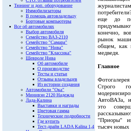
СТО: отзывы потребителей
журналист
Тюнинг и доп. оборудование
Иммобилизаторы
потребители
В помощь автовладельцу
еще до по
Бортовые компьютеры
придумывают
Все об автомобилях
Выбор автомобиля
конечно, в
Семейство ВАЗ-2110
рынок машин
Семейство "Самара"
общем, как 
Семейство "Нива"
медведя.
Семейство "Классика"
Шевроле Нива
Об автомобиле
Главное
О производстве
Тесты и статьи
Фотогалерея 
Отзывы владельцев
Из истории создания
Строго г
Автомобили "Ока"
модернизиро
Минивэн 2120 Надежда
АвтоВАЗа, и
Лада-Калина
Выставки и награды
это совер
Цветовая гамма
рассказыва
Технические подробности
"Приоры" и
Где купить
тысяч новых 
Тест-драйв LADA Kalina 1,4