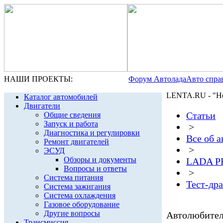
НАШИ ПРОЕКТЫ:
Форум Автолада
Авто спра
LENTA.RU - "Н
Каталог автомобилей
Двигатели
Статьи
Общие сведения
Запуск и работа
>
Диагностика и регулировки
Все об 
Ремонт двигателей
>
ЭСУД
Обзоры и документы
LADA P
Вопросы и ответы
>
Система питания
Тест-др
Система зажигания
Система охлаждения
Газовое оборудование
Другие вопросы
Автолюбител
Трансмиссия