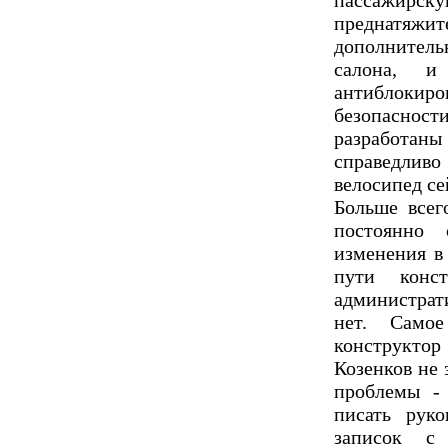
пассажирску
преднатяжи
дополнитель
салона, и
антиблоки
безопасност
разработаны 
справедли
велосипед се
Больше всег
постоянно
изменения в
пути конст
администрат
нет. Само
конструкт
Козенков не 
проблемы - 
писать руко
записок с