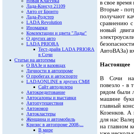
Новая Классика
в свое время
Лада-Консул 21109
Вторые - пот
Авто от Бронто
получают кач
Лада-Родстер
LADA Revolution
сравнению с
Иномарки
новый двига
Комлектации и цвета "Лады"
электроус
О других авто
безопаснос
LADA PRIORA
Тест-драйв LADA PRIORA
АвтоВАЗа) в
в Сочи
Статьи на автотемы
Настоящее
О ВАЗе и вазовцах
Личности в автопроме
О пробегах и автоспорте
В Сочи на
LADAONLINE в других СМИ
повезло - в 
Сайт автодилера
рядом были л
Автокредитование
Автосалоны и выставки
машине букв
Автопутешествия
главный кон
Автоюмор
Козенков. А
Автокластеры
для нас Вале
Женщина и автомобиль
Кризис в автопроме 2008-...
на главном 
В мире
уже нескольк