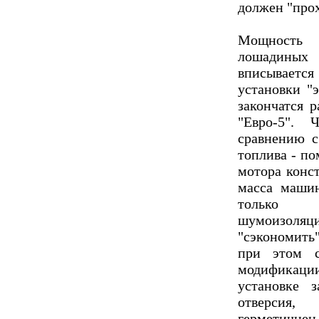
должен "прох
Мощность 
лошадиных
вписывается 
установки "э
закончатся 
"Евро-5".
сравнению с
топлива - по
мотора конст
масса машин
только и
шумоизоля
"сэкономить
при этом 
модификаци
установке з
отверсия,
герметичнен