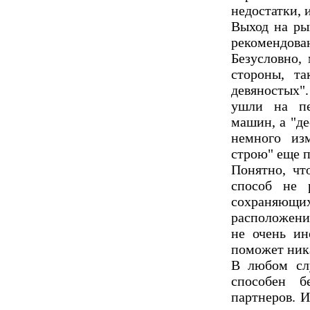
недостатки, 
Выход на ры
рекомендо
Безусловно,
стороны, та
девяностых".
ушли на пе
машин, а "де
немного изм
строю" еще п
Понятно, чт
способ не 
сохраняющих
расположение
не очень ин
поможет ник
В любом слу
способен б
партнеров. И