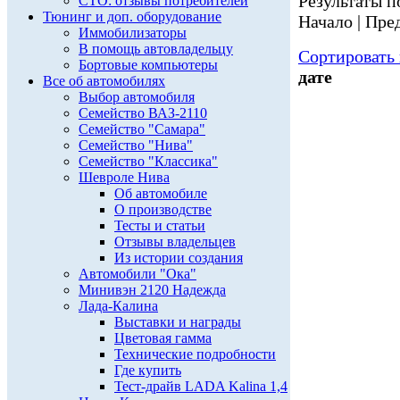
Результаты по
СТО: отзывы потребителей
Тюнинг и доп. оборудование
Начало | Пред
Иммобилизаторы
В помощь автовладельцу
Сортировать 
Бортовые компьютеры
дате
Все об автомобилях
Выбор автомобиля
Семейство ВАЗ-2110
Семейство "Самара"
Семейство "Нива"
Семейство "Классика"
Шевроле Нива
Об автомобиле
О производстве
Тесты и статьи
Отзывы владельцев
Из истории создания
Автомобили "Ока"
Минивэн 2120 Надежда
Лада-Калина
Выставки и награды
Цветовая гамма
Технические подробности
Где купить
Тест-драйв LADA Kalina 1,4