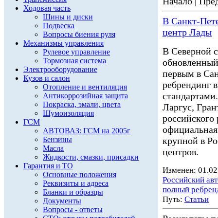
Начало | Пред
Ходовая часть
Шины и диски
В Санкт-Пет
Подвеска
центр Лады
Вопросы биения руля
Механизмы управления
В Северной 
Рулевое управление
Тормозная система
обновленны
Электрооборудование
первым в Са
Кузов и салон
ребрендинг 
Отопление и вентиляция
стандартами..
Антикоррозийная защита
Покраска, эмали, цвета
Ларгус, Гран
Шумоизоляция
российского 
ГСМ
официальна
АВТОВАЗ: ГСМ на 2005г
Бензины
крупной в Ро
Масла
центров.
Жидкости, смазки, присадки
Гарантия и ТО
Изменен: 01.02
Основные положения
Российский ав
Реквизиты и адреса
полный ребрен
Бланки и образцы
Путь:
Статьи
Документы
Вопросы - ответы