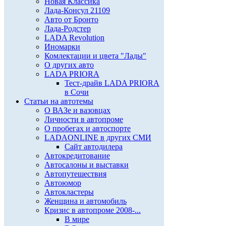
Новая Классика
Лада-Консул 21109
Авто от Бронто
Лада-Родстер
LADA Revolution
Иномарки
Комлектации и цвета "Лады"
О других авто
LADA PRIORA
Тест-драйв LADA PRIORA
в Сочи
Статьи на автотемы
О ВАЗе и вазовцах
Личности в автопроме
О пробегах и автоспорте
LADAONLINE в других СМИ
Сайт автодилера
Автокредитование
Автосалоны и выставки
Автопутешествия
Автоюмор
Автокластеры
Женщина и автомобиль
Кризис в автопроме 2008-...
В мире