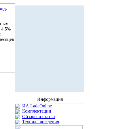
онд-
нных
а 4,5%
м
месяцев
Информация
ИА LadaOnline
Комплектации
Обзоры и статьи
Техника вождения