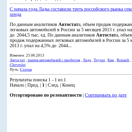
С начала года Лады составили треть российского рынка сек
хенда
По данным аналитиков
Автостат
а, объем продаж подержа
легковых автомобилей в России за 5 месяцев 2013 г. упал н
до 2044,5 тыс. ед. По данным аналитиков
Автостат
а, объе
продаж подержанных легковых автомобилей в России за 5 
2013 г. упал на 4,5% до 2044...
Изменен: 25.06.2013
Автостат
,
рынок автомобилей с пробегом
,
Лада
,
Toyota
,
Kиа
,
Renault
,
Chevrolet
Путь:
Статьи
Результаты поиска 1 - 1 из 1
Начало | Пред. |
1
| След. | Конец
Отсортировано по релевантности
|
Сортировать по дате