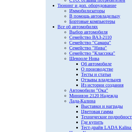
СТО: отзывы потребителей
Тюнинг и доп. оборудование
Иммобилизаторы
В помощь автовладельцу
Бортовые компьютеры
Все об автомобилях
Выбор автомобиля
Семейство ВАЗ-2110
Семейство "Самара"
Семейство "Нива"
Семейство "Классика"
Шевроле Нива
Об автомобиле
О производстве
Тесты и статьи
Отзывы владельцев
Из истории создания
Автомобили "Ока"
Минивэн 2120 Надежда
Лада-Калина
Выставки и награды
Цветовая гамма
Технические подробнос
Где купить
Тест-драйв LADA Kalina 