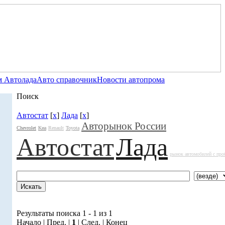
 Автолада
Авто справочник
Новости автопрома
Поиск
Автостат
[
x
]
Лада
[
x
]
Авторынок России
Chevrolet
Kиа
Renault
Toyota
Автостат
Лада
рынок автомобилей с про
Результаты поиска 1 - 1 из 1
Начало | Пред. |
1
| След. | Конец