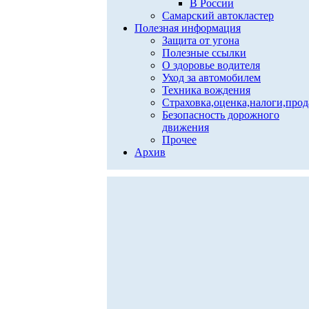
В России
Самарский автокластер
Полезная информация
Защита от угона
Полезные ссылки
О здоровье водителя
Уход за автомобилем
Техника вождения
Страховка,оценка,налоги,про
Безопасность дорожного
движения
Прочее
Архив