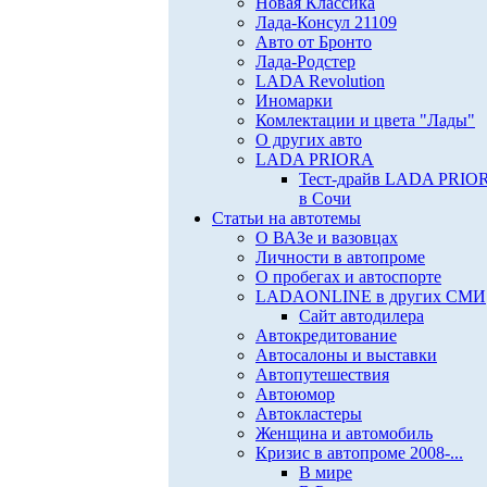
Новая Классика
Лада-Консул 21109
Авто от Бронто
Лада-Родстер
LADA Revolution
Иномарки
Комлектации и цвета "Лады"
О других авто
LADA PRIORA
Тест-драйв LADA PRIO
в Сочи
Статьи на автотемы
О ВАЗе и вазовцах
Личности в автопроме
О пробегах и автоспорте
LADAONLINE в других СМИ
Сайт автодилера
Автокредитование
Автосалоны и выставки
Автопутешествия
Автоюмор
Автокластеры
Женщина и автомобиль
Кризис в автопроме 2008-...
В мире