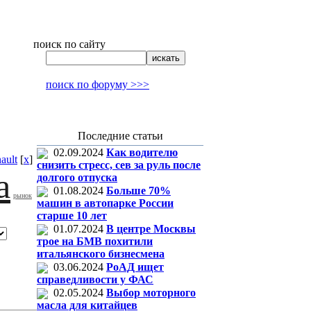
поиск по сайту
поиск по форуму >>>
Последние статьи
02.09.2024
Как водителю
ault
[
x
]
снизить стресс, сев за руль после
а
долгого отпуска
01.08.2024
Больше 70%
рынок
машин в автопарке России
старше 10 лет
01.07.2024
В центре Москвы
трое на БМВ похитили
итальянского бизнесмена
03.06.2024
РоАД ищет
справедливости у ФАС
02.05.2024
Выбор моторного
масла для китайцев