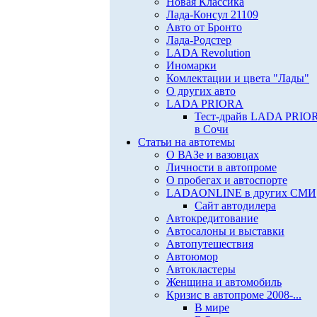
Новая Классика
Лада-Консул 21109
Авто от Бронто
Лада-Родстер
LADA Revolution
Иномарки
Комлектации и цвета "Лады"
О других авто
LADA PRIORA
Тест-драйв LADA PRIO
в Сочи
Статьи на автотемы
О ВАЗе и вазовцах
Личности в автопроме
О пробегах и автоспорте
LADAONLINE в других СМИ
Сайт автодилера
Автокредитование
Автосалоны и выставки
Автопутешествия
Автоюмор
Автокластеры
Женщина и автомобиль
Кризис в автопроме 2008-...
В мире