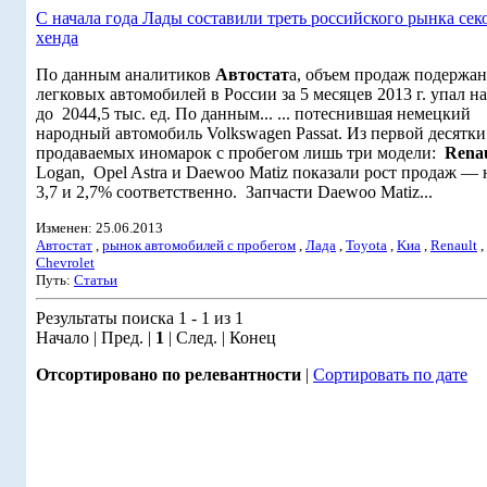
С начала года Лады составили треть российского рынка сек
хенда
По данным аналитиков
Автостат
а, объем продаж подержа
легковых автомобилей в России за 5 месяцев 2013 г. упал н
до 2044,5 тыс. ед. По данным... ... потеснившая немецкий
народный автомобиль Volkswagen Passat. Из первой десятк
продаваемых иномарок с пробегом лишь три модели:
Renau
Logan, Opel Astra и Daewoo Matiz показали рост продаж — н
3,7 и 2,7% соответственно. Запчасти Daewoo Matiz...
Изменен: 25.06.2013
Автостат
,
рынок автомобилей с пробегом
,
Лада
,
Toyota
,
Kиа
,
Renault
,
Chevrolet
Путь:
Статьи
Результаты поиска 1 - 1 из 1
Начало | Пред. |
1
| След. | Конец
Отсортировано по релевантности
|
Сортировать по дате