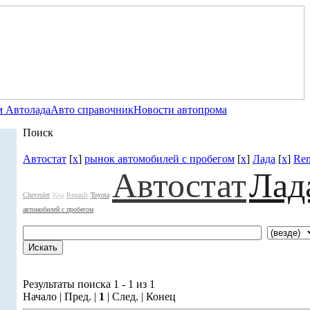
 Автолада
Авто справочник
Новости автопрома
Поиск
Автостат
[
x
]
рынок автомобилей с пробегом
[
x
]
Лада
[
x
]
Ren
Автостат
Лад
Chevrolet
Kиа
Renault
Toyota
автомобилей с пробегом
Результаты поиска 1 - 1 из 1
Начало | Пред. |
1
| След. | Конец