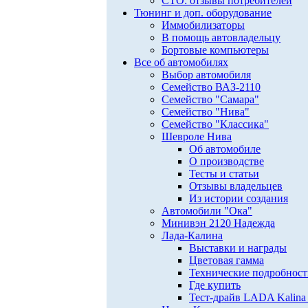
СТО: отзывы потребителей
Тюнинг и доп. оборудование
Иммобилизаторы
В помощь автовладельцу
Бортовые компьютеры
Все об автомобилях
Выбор автомобиля
Семейство ВАЗ-2110
Семейство "Самара"
Семейство "Нива"
Семейство "Классика"
Шевроле Нива
Об автомобиле
О производстве
Тесты и статьи
Отзывы владельцев
Из истории создания
Автомобили "Ока"
Минивэн 2120 Надежда
Лада-Калина
Выставки и награды
Цветовая гамма
Технические подробнос
Где купить
Тест-драйв LADA Kalina 