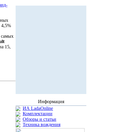
онд-
нных
а 4,5%
и самых
lt
а 15,
Информация
ИА LadaOnline
Комплектации
Обзоры и статьи
Техника вождения