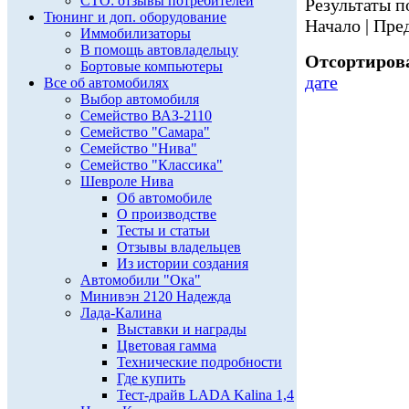
СТО: отзывы потребителей
Результаты по
Тюнинг и доп. оборудование
Начало | Пред
Иммобилизаторы
В помощь автовладельцу
Отсортирова
Бортовые компьютеры
дате
Все об автомобилях
Выбор автомобиля
Семейство ВАЗ-2110
Семейство "Самара"
Семейство "Нива"
Семейство "Классика"
Шевроле Нива
Об автомобиле
О производстве
Тесты и статьи
Отзывы владельцев
Из истории создания
Автомобили "Ока"
Минивэн 2120 Надежда
Лада-Калина
Выставки и награды
Цветовая гамма
Технические подробности
Где купить
Тест-драйв LADA Kalina 1,4