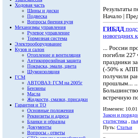
Ходовая часть
Результаты по
Шины и диски
Начало | Пред
Подвеска
Вопросы биения руля
Механизмы управления
ГИБДД
подс
Рулевое управление
новогодних 
Тормозная система
Электрооборудование
... России пр
Кузов и салон
погибли 227 
Отопление и вентиляция
Антикоррозийная защита
праздники з
Покраска, эмали, цвета
(-50% к АППГ
Шумоизоляция
получили ран
ГСМ
прошлым... ..
АВТОВАЗ: ГСМ на 2005г
Бензины
Большинство
Масла
встречную по
Жидкости, смазки, присадки
Гарантия и ТО
Изменен: 10.01
Основные положения
Закон и порядо
Реквизиты и адреса
статистика
,
пь
Бланки и образцы
Документы
Путь:
Статьи
Вопросы - ответы