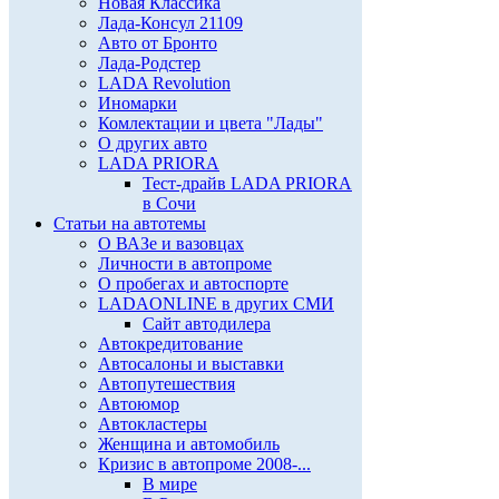
Новая Классика
Лада-Консул 21109
Авто от Бронто
Лада-Родстер
LADA Revolution
Иномарки
Комлектации и цвета "Лады"
О других авто
LADA PRIORA
Тест-драйв LADA PRIORA
в Сочи
Статьи на автотемы
О ВАЗе и вазовцах
Личности в автопроме
О пробегах и автоспорте
LADAONLINE в других СМИ
Сайт автодилера
Автокредитование
Автосалоны и выставки
Автопутешествия
Автоюмор
Автокластеры
Женщина и автомобиль
Кризис в автопроме 2008-...
В мире