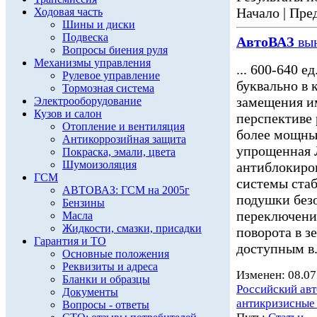
Начало | Пред
Ходовая часть
Шины и диски
Подвеска
АвтоВАЗ
вын
Вопросы биения руля
Механизмы управления
... 600-640 
Рулевое управление
буквально в 
Тормозная система
замещения и
Электрооборудование
Кузов и салон
перспективе 
Отопление и вентиляция
более мощны
Антикоррозийная защита
упрощенная
Покраска, эмали, цвета
Шумоизоляция
антиблокиро
ГСМ
системы ста
АВТОВАЗ: ГСМ на 2005г
подушки безо
Бензины
переключения
Масла
Жидкости, смазки, присадки
поворота в з
Гарантия и ТО
доступным в.
Основные положения
Реквизиты и адреса
Изменен: 08.07
Бланки и образцы
Российский ав
Документы
антикризисные
Вопросы - ответы