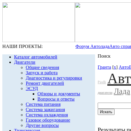
НАШИ ПРОЕКТЫ:
Форум Автолада
Авто спра
Поиск
Каталог автомобилей
Двигатели
Гранта
[
x
]
Авто
Общие сведения
Запуск и работа
Ав
Диагностика и регулировки
Pirelli
Ремонт двигателей
ЭСУД
Лада
двигатели
Обзоры и документы
Вопросы и ответы
Система питания
Система зажигания
Система охлаждения
Газовое оборудование
Другие вопросы
Результаты по
Трансмиссия