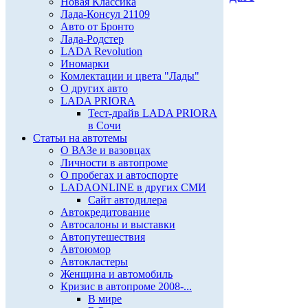
Новая Классика
Лада-Консул 21109
Авто от Бронто
Лада-Родстер
LADA Revolution
Иномарки
Комлектации и цвета "Лады"
О других авто
LADA PRIORA
Тест-драйв LADA PRIORA
в Сочи
Статьи на автотемы
О ВАЗе и вазовцах
Личности в автопроме
О пробегах и автоспорте
LADAONLINE в других СМИ
Сайт автодилера
Автокредитование
Автосалоны и выставки
Автопутешествия
Автоюмор
Автокластеры
Женщина и автомобиль
Кризис в автопроме 2008-...
В мире