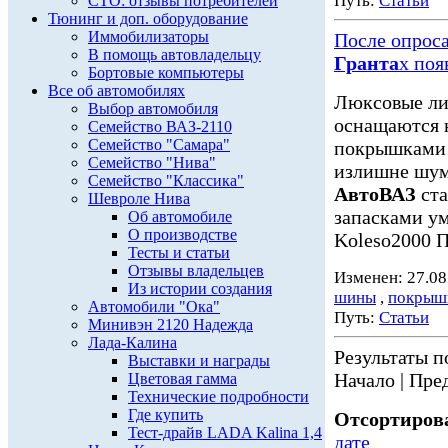
Путь:
Статьи
СТО: отзывы потребителей
Тюнинг и доп. оборудование
Иммобилизаторы
После опрос
В помощь автовладельцу
Гранта
х поя
Бортовые компьютеры
Все об автомобилях
Люксовые ли
Выбор автомобиля
оснащаются 
Семейство ВАЗ-2110
Семейство "Самара"
покрышками 
Семейство "Нива"
излишне шум
Семейство "Классика"
АвтоВАЗ
ста
Шевроле Нива
запасками у
Об автомобиле
О производстве
Koleso2000 П
Тесты и статьи
Отзывы владельцев
Изменен: 27.08
Из истории создания
шины
,
покрыш
Автомобили "Ока"
Путь:
Статьи
Минивэн 2120 Надежда
Лада-Калина
Результаты по
Выставки и награды
Начало | Пред
Цветовая гамма
Технические подробности
Где купить
Отсортирова
Тест-драйв LADA Kalina 1,4
дате