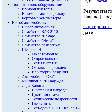
СТО: отзывы потребителей
Путь:
Статьи
Тюнинг и доп. оборудование
Иммобилизаторы
Результаты по
В помощь автовладельцу
Начало | Пред
Бортовые компьютеры
Все об автомобилях
Сортировать 
Выбор автомобиля
Семейство ВАЗ-2110
дате
Семейство "Самара"
Семейство "Нива"
Семейство "Классика"
Шевроле Нива
Об автомобиле
О производстве
Тесты и статьи
Отзывы владельцев
Из истории создания
Автомобили "Ока"
Минивэн 2120 Надежда
Лада-Калина
Выставки и награды
Цветовая гамма
Технические подробности
Где купить
Тест-драйв LADA Kalina 1,4