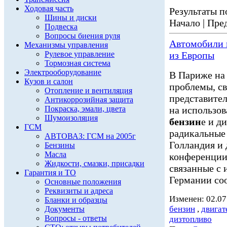
Ходовая часть
Результаты по
Шины и диски
Начало | Пред
Подвеска
Вопросы биения руля
Автомобили
Механизмы управления
Рулевое управление
из Европы
Тормозная система
Электрооборудование
В Париже на
Кузов и салон
проблемы, св
Отопление и вентиляция
представител
Антикоррозийная защита
Покраска, эмали, цвета
на использов
Шумоизоляция
бензин
е и д
ГСМ
радикальные
АВТОВАЗ: ГСМ на 2005г
Голландия и
Бензины
Масла
конференции
Жидкости, смазки, присадки
связанные с 
Гарантия и ТО
Германии соо
Основные положения
Реквизиты и адреса
Изменен: 02.07
Бланки и образцы
бензин
,
двигат
Документы
Вопросы - ответы
дизтопливо