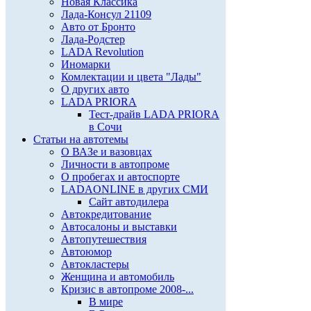
Новая Классика
Лада-Консул 21109
Авто от Бронто
Лада-Родстер
LADA Revolution
Иномарки
Комлектации и цвета "Лады"
О других авто
LADA PRIORA
Тест-драйв LADA PRIORA
в Сочи
Статьи на автотемы
О ВАЗе и вазовцах
Личности в автопроме
О пробегах и автоспорте
LADAONLINE в других СМИ
Сайт автодилера
Автокредитование
Автосалоны и выставки
Автопутешествия
Автоюмор
Автокластеры
Женщина и автомобиль
Кризис в автопроме 2008-...
В мире