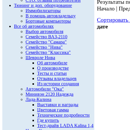
СТО: отзывы потребителей
Результаты по
Тюнинг и доп. оборудование
Начало | Пред
Иммобилизаторы
В помощь автовладельцу
Сортировать 
Бортовые компьютеры
дате
Все об автомобилях
Выбор автомобиля
Семейство ВАЗ-2110
Семейство "Самара"
Семейство "Нива"
Семейство "Классика"
Шевроле Нива
Об автомобиле
О производстве
Тесты и статьи
Отзывы владельцев
Из истории создания
Автомобили "Ока"
Минивэн 2120 Надежда
Лада-Калина
Выставки и награды
Цветовая гамма
Технические подробности
Где купить
Тест-драйв LADA Kalina 1,4