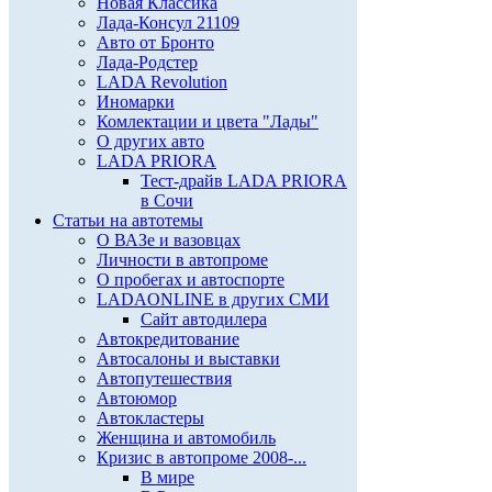
Новая Классика
Лада-Консул 21109
Авто от Бронто
Лада-Родстер
LADA Revolution
Иномарки
Комлектации и цвета "Лады"
О других авто
LADA PRIORA
Тест-драйв LADA PRIORA
в Сочи
Статьи на автотемы
О ВАЗе и вазовцах
Личности в автопроме
О пробегах и автоспорте
LADAONLINE в других СМИ
Сайт автодилера
Автокредитование
Автосалоны и выставки
Автопутешествия
Автоюмор
Автокластеры
Женщина и автомобиль
Кризис в автопроме 2008-...
В мире