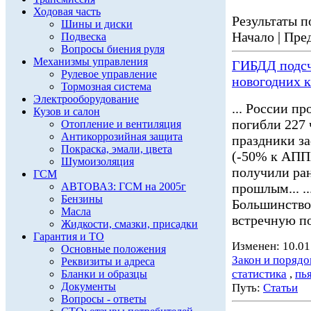
Ходовая часть
Результаты по
Шины и диски
Начало | Пред
Подвеска
Вопросы биения руля
Механизмы управления
ГИБДД подсч
Рулевое управление
новогодних 
Тормозная система
Электрооборудование
... России пр
Кузов и салон
погибли 227 
Отопление и вентиляция
Антикоррозийная защита
праздники з
Покраска, эмали, цвета
(-50% к АППГ
Шумоизоляция
получили ран
ГСМ
АВТОВАЗ: ГСМ на 2005г
прошлым... ..
Бензины
Большинство
Масла
встречную по
Жидкости, смазки, присадки
Гарантия и ТО
Изменен: 10.01
Основные положения
Закон и порядо
Реквизиты и адреса
статистика
,
пь
Бланки и образцы
Документы
Путь:
Статьи
Вопросы - ответы