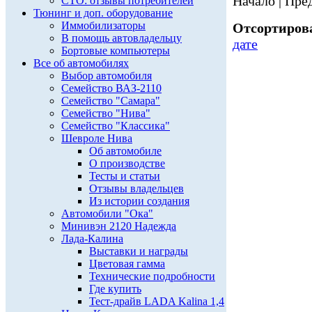
Начало | Пред
СТО: отзывы потребителей
Тюнинг и доп. оборудование
Иммобилизаторы
Отсортирова
В помощь автовладельцу
дате
Бортовые компьютеры
Все об автомобилях
Выбор автомобиля
Семейство ВАЗ-2110
Семейство "Самара"
Семейство "Нива"
Семейство "Классика"
Шевроле Нива
Об автомобиле
О производстве
Тесты и статьи
Отзывы владельцев
Из истории создания
Автомобили "Ока"
Минивэн 2120 Надежда
Лада-Калина
Выставки и награды
Цветовая гамма
Технические подробности
Где купить
Тест-драйв LADA Kalina 1,4