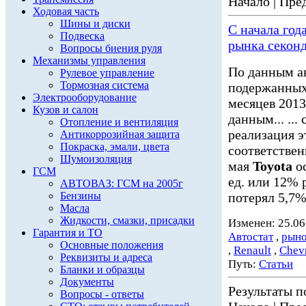
Начало | Пред
Ходовая часть
Шины и диски
С начала год
Подвеска
рынка секон
Вопросы биения руля
Механизмы управления
По данным а
Рулевое управление
Тормозная система
подержанных 
Электрооборудование
месяцев 2013 
Кузов и салон
данным... ...
Отопление и вентиляция
реализация э
Антикоррозийная защита
Покраска, эмали, цвета
соответствен
Шумоизоляция
мая
Toyota
ос
ГСМ
ед. или 12% 
АВТОВАЗ: ГСМ на 2005г
Бензины
потерял 5,7% 
Масла
Жидкости, смазки, присадки
Изменен: 25.06
Гарантия и ТО
Автостат
,
рыно
Основные положения
,
Renault
,
Chevr
Реквизиты и адреса
Путь:
Статьи
Бланки и образцы
Документы
Результаты по
Вопросы - ответы