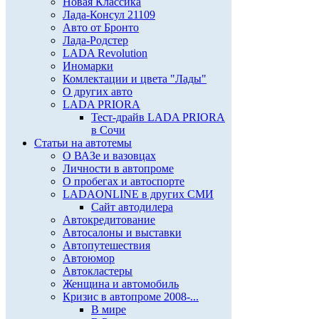
Новая Классика
Лада-Консул 21109
Авто от Бронто
Лада-Родстер
LADA Revolution
Иномарки
Комлектации и цвета "Лады"
О других авто
LADA PRIORA
Тест-драйв LADA PRIORA
в Сочи
Статьи на автотемы
О ВАЗе и вазовцах
Личности в автопроме
О пробегах и автоспорте
LADAONLINE в других СМИ
Сайт автодилера
Автокредитование
Автосалоны и выставки
Автопутешествия
Автоюмор
Автокластеры
Женщина и автомобиль
Кризис в автопроме 2008-...
В мире