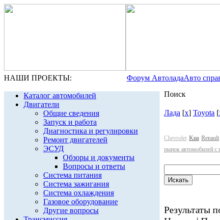
НАШИ ПРОЕКТЫ:
Форум Автолада
Авто спра
Поиск
Каталог автомобилей
Двигатели
Лада
[
x
]
Toyota
[
Общие сведения
Запуск и работа
Диагностика и регулировки
Chevrolet
Kиа
Renault
Ремонт двигателей
ЭСУД
рынок автомобилей с 
Обзоры и документы
Вопросы и ответы
Система питания
Система зажигания
Система охлаждения
Газовое оборудование
Результаты по
Другие вопросы
Трансмиссия