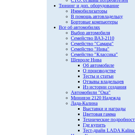
СТО: отзывы потребителей
Тюнинг и доп. оборудование
Иммобилизаторы
В помощь автовладельцу
Бортовые компьютеры
Все об автомобилях
Выбор автомобиля
Семейство ВАЗ-2110
Семейство "Самара"
Семейство "Нива"
Семейство "Классика"
Шевроле Нива
Об автомобиле
О производстве
Тесты и статьи
Отзывы владельцев
Из истории создания
Автомобили "Ока"
Минивэн 2120 Надежда
Лада-Калина
Выставки и награды
Цветовая гамма
Технические подробнос
Где купить
Тест-драйв LADA Kalina 