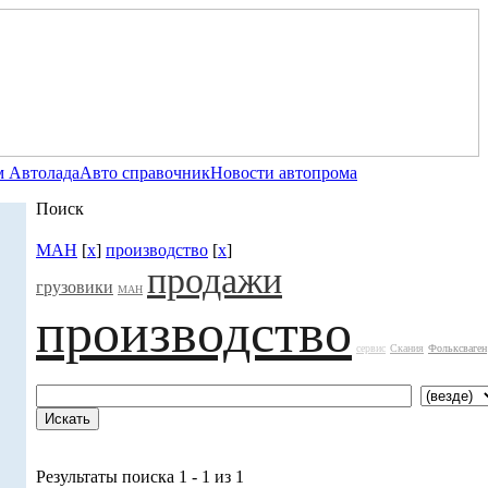
 Автолада
Авто справочник
Новости автопрома
Поиск
МАН
[
x
]
производство
[
x
]
продажи
грузовики
МАН
производство
сервис
Скания
Фольксваген
Результаты поиска 1 - 1 из 1