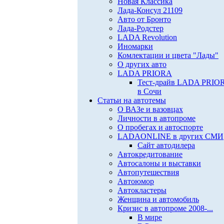
Новая Классика
Лада-Консул 21109
Авто от Бронто
Лада-Родстер
LADA Revolution
Иномарки
Комлектации и цвета "Лады"
О других авто
LADA PRIORA
Тест-драйв LADA PRIO
в Сочи
Статьи на автотемы
О ВАЗе и вазовцах
Личности в автопроме
О пробегах и автоспорте
LADAONLINE в других СМИ
Сайт автодилера
Автокредитование
Автосалоны и выставки
Автопутешествия
Автоюмор
Автокластеры
Женщина и автомобиль
Кризис в автопроме 2008-...
В мире