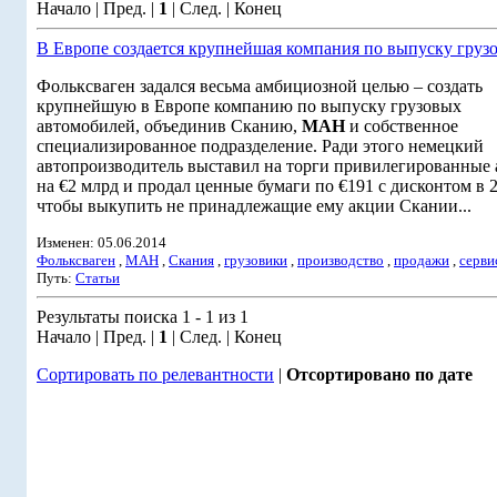
Начало | Пред. |
1
| След. | Конец
В Европе создается крупнейшая компания по выпуску груз
Фольксваген задался весьма амбициозной целью – создать
крупнейшую в Европе компанию по выпуску грузовых
автомобилей, объединив Сканию,
МАН
и собственное
специализированное подразделение. Ради этого немецкий
автопроизводитель выставил на торги привилегированные
на €2 млрд и продал ценные бумаги по €191 с дисконтом в 
чтобы выкупить не принадлежащие ему акции Скании...
Изменен: 05.06.2014
Фольксваген
,
МАН
,
Скания
,
грузовики
,
производство
,
продажи
,
серви
Путь:
Статьи
Результаты поиска 1 - 1 из 1
Начало | Пред. |
1
| След. | Конец
Сортировать по релевантности
|
Отсортировано по дате