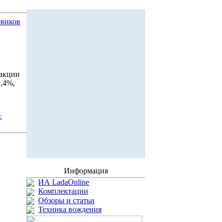
овиков
 акции
2,4%,
с
Информация
ИА LadaOnline
Комплектации
Обзоры и статьи
Техника вождения