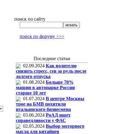
поиск по сайту
поиск по форуму >>>
Последние статьи
02.09.2024
Как водителю
снизить стресс, сев за руль после
долгого отпуска
01.08.2024
Больше 70%
машин в автопарке России
старше 10 лет
01.07.2024
В центре Москвы
трое на БМВ похитили
итальянского бизнесмена
03.06.2024
РоАД ищет
справедливости у ФАС
02.05.2024
Выбор моторного
масла для китайцев