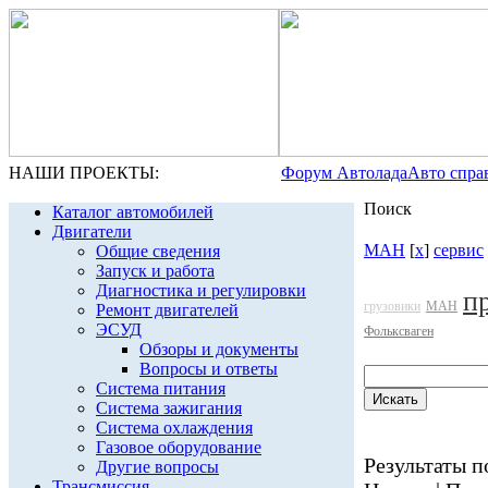
НАШИ ПРОЕКТЫ:
Форум Автолада
Авто спра
Поиск
Каталог автомобилей
Двигатели
МАН
[
x
]
сервис
Общие сведения
Запуск и работа
Диагностика и регулировки
п
грузовики
МАН
Ремонт двигателей
ЭСУД
Фольксваген
Обзоры и документы
Вопросы и ответы
Система питания
Система зажигания
Система охлаждения
Газовое оборудование
Результаты по
Другие вопросы
Трансмиссия