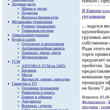
Начало | Пред
Ходовая часть
Шины и диски
В Европе со
Подвеска
грузовиков
Вопросы биения руля
Механизмы управления
... задался 
Рулевое управление
Тормозная система
крупнейшую 
Электрооборудование
грузовых ав
Кузов и салон
собственное 
Отопление и вентиляция
Ради этого н
Антикоррозийная защита
Покраска, эмали, цвета
торги привил
Шумоизоляция
предлагает 
ГСМ
пробегом. Зд
АВТОВАЗ: ГСМ на 2005г
Бензины
предоставл
Масла
компания пре
Жидкости, смазки, присадки
процедура о
Гарантия и ТО
не более 7 дне
Основные положения
Реквизиты и адреса
Бланки и образцы
Изменен: 05.06
Документы
Фольксваген
,
Вопросы - ответы
продажи
,
серв