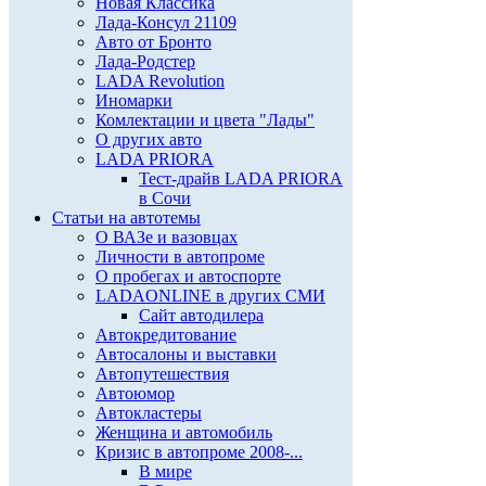
Новая Классика
Лада-Консул 21109
Авто от Бронто
Лада-Родстер
LADA Revolution
Иномарки
Комлектации и цвета "Лады"
О других авто
LADA PRIORA
Тест-драйв LADA PRIORA
в Сочи
Статьи на автотемы
О ВАЗе и вазовцах
Личности в автопроме
О пробегах и автоспорте
LADAONLINE в других СМИ
Сайт автодилера
Автокредитование
Автосалоны и выставки
Автопутешествия
Автоюмор
Автокластеры
Женщина и автомобиль
Кризис в автопроме 2008-...
В мире