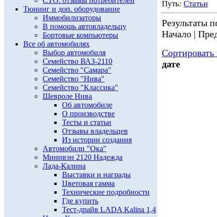
СТО: отзывы потребителей
Путь:
Статьи
Тюнинг и доп. оборудование
Иммобилизаторы
Результаты по
В помощь автовладельцу
Начало | Пред
Бортовые компьютеры
Все об автомобилях
Сортировать 
Выбор автомобиля
Семейство ВАЗ-2110
дате
Семейство "Самара"
Семейство "Нива"
Семейство "Классика"
Шевроле Нива
Об автомобиле
О производстве
Тесты и статьи
Отзывы владельцев
Из истории создания
Автомобили "Ока"
Минивэн 2120 Надежда
Лада-Калина
Выставки и награды
Цветовая гамма
Технические подробности
Где купить
Тест-драйв LADA Kalina 1,4