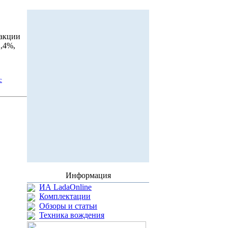
 акции
2,4%,
с
Информация
ИА LadaOnline
Комплектации
Обзоры и статьи
Техника вождения