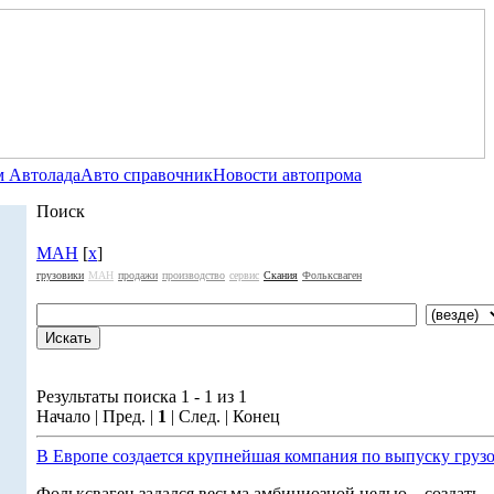
 Автолада
Авто справочник
Новости автопрома
Поиск
МАН
[
x
]
грузовики
МАН
продажи
производство
сервис
Скания
Фольксваген
Результаты поиска 1 - 1 из 1
Начало | Пред. |
1
| След. | Конец
В Европе создается крупнейшая компания по выпуску груз
Фольксваген задался весьма амбициозной целью – создать