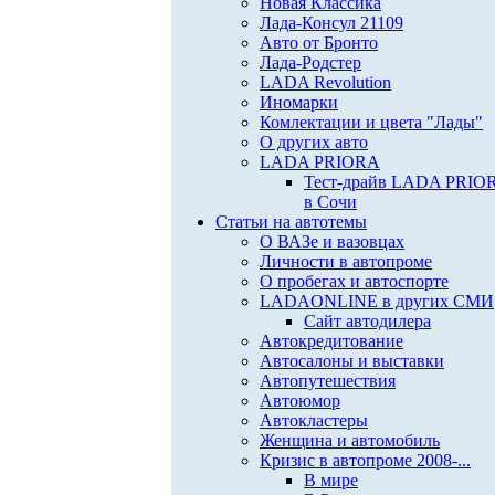
Новая Классика
Лада-Консул 21109
Авто от Бронто
Лада-Родстер
LADA Revolution
Иномарки
Комлектации и цвета "Лады"
О других авто
LADA PRIORA
Тест-драйв LADA PRIO
в Сочи
Статьи на автотемы
О ВАЗе и вазовцах
Личности в автопроме
О пробегах и автоспорте
LADAONLINE в других СМИ
Сайт автодилера
Автокредитование
Автосалоны и выставки
Автопутешествия
Автоюмор
Автокластеры
Женщина и автомобиль
Кризис в автопроме 2008-...
В мире