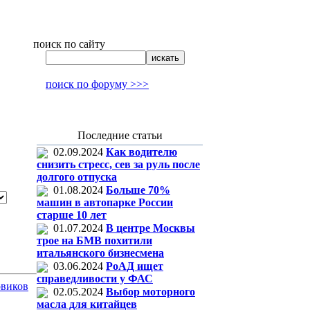
поиск по сайту
поиск по форуму >>>
Последние статьи
02.09.2024
Как водителю
снизить стресс, сев за руль после
долгого отпуска
01.08.2024
Больше 70%
машин в автопарке России
старше 10 лет
01.07.2024
В центре Москвы
трое на БМВ похитили
итальянского бизнесмена
03.06.2024
РоАД ищет
справедливости у ФАС
овиков
02.05.2024
Выбор моторного
масла для китайцев