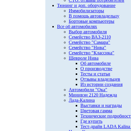
СТО: отзывы потребителей
Тюнинг и доп. оборудование
Иммобилизаторы
В помощь автовладельцу
Бортовые компьютеры
Все об автомобилях
Выбор автомобиля
Семейство ВАЗ-2110
Семейство "Самара"
Семейство "Нива"
Семейство "Классика"
Шевроле Нива
Об автомобиле
О производстве
Тесты и статьи
Отзывы владельцев
Из истории создания
Автомобили "Ока"
Минивэн 2120 Надежда
Лада-Калина
Выставки и награды
Цветовая гамма
Технические подробнос
Где купить
Тест-драйв LADA Kalina 