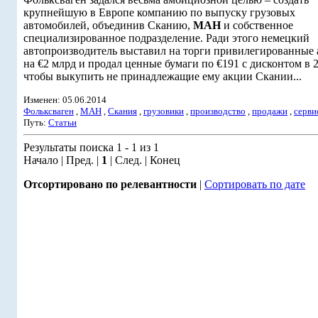
крупнейшую в Европе компанию по выпуску грузовых
автомобилей, объединив Сканию,
МАН
и собственное
специализированное подразделение. Ради этого немецкий
автопроизводитель выставил на торги привилегированные
на €2 млрд и продал ценные бумаги по €191 с дисконтом в 
чтобы выкупить не принадлежащие ему акции Скании...
Изменен: 05.06.2014
Фольксваген
,
МАН
,
Скания
,
грузовики
,
производство
,
продажи
,
серви
Путь:
Статьи
Результаты поиска 1 - 1 из 1
Начало | Пред. |
1
| След. | Конец
Отсортировано по релевантности
|
Сортировать по дате