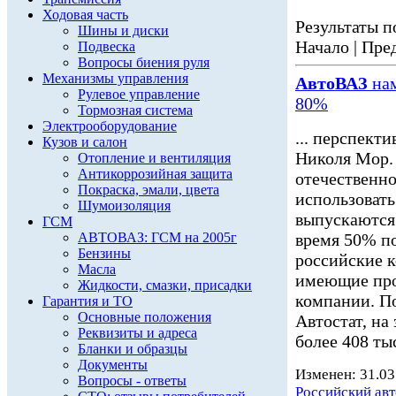
Ходовая часть
Результаты по
Шины и диски
Начало | Пред
Подвеска
Вопросы биения руля
Механизмы управления
АвтоВАЗ
нам
Рулевое управление
80%
Тормозная система
Электрооборудование
... перспект
Кузов и салон
Николя Мор.
Отопление и вентиляция
Антикоррозийная защита
отечественн
Покраска, эмали, цвета
использовать
Шумоизоляция
выпускаются 
ГСМ
АВТОВАЗ: ГСМ на 2005г
время 50% п
Бензины
российские 
Масла
имеющие прои
Жидкости, смазки, присадки
компании. По
Гарантия и ТО
Основные положения
Автостат, на
Реквизиты и адреса
более 408 ты
Бланки и образцы
Документы
Изменен: 31.03
Вопросы - ответы
Российский ав