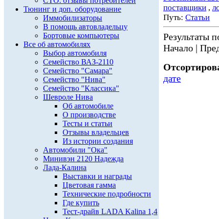
СТО: отзывы потребителей
поставщики
,
л
Тюнинг и доп. оборудование
Путь:
Статьи
Иммобилизаторы
В помощь автовладельцу
Бортовые компьютеры
Результаты по
Все об автомобилях
Начало | Пред
Выбор автомобиля
Семейство ВАЗ-2110
Отсортирова
Семейство "Самара"
дате
Семейство "Нива"
Семейство "Классика"
Шевроле Нива
Об автомобиле
О производстве
Тесты и статьи
Отзывы владельцев
Из истории создания
Автомобили "Ока"
Минивэн 2120 Надежда
Лада-Калина
Выставки и награды
Цветовая гамма
Технические подробности
Где купить
Тест-драйв LADA Kalina 1,4