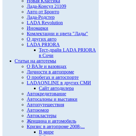
Новая Классика
Лада-Консул 21109
Авто от Бронто
Лада-Родстер
LADA Revolution
Иномарки
Комлектации и цвета "Лады"
О других авто
LADA PRIORA
Тест-драйв LADA PRIORA
в Сочи
Статьи на автотемы
О ВАЗе и вазовцах
Личности в автопроме
О пробегах и автоспорте
LADAONLINE в других СМИ
Сайт автодилера
Автокредитование
Автосалоны и выставки
Автопутешествия
Автоюмор
Автокластеры
Женщина и автомобиль
Кризис в автопроме 2008-...
В мире