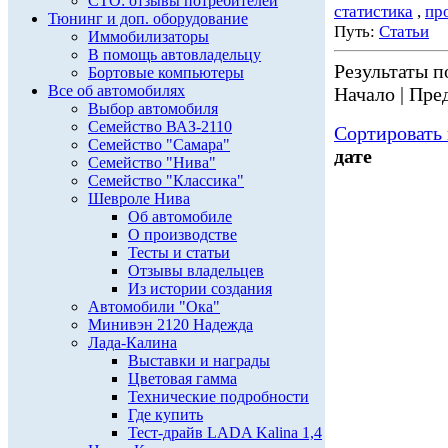
СТО: отзывы потребителей
статистика
,
пр
Тюнинг и доп. оборудование
Путь:
Статьи
Иммобилизаторы
В помощь автовладельцу
Результаты по
Бортовые компьютеры
Все об автомобилях
Начало | Пред
Выбор автомобиля
Семейство ВАЗ-2110
Сортировать 
Семейство "Самара"
дате
Семейство "Нива"
Семейство "Классика"
Шевроле Нива
Об автомобиле
О производстве
Тесты и статьи
Отзывы владельцев
Из истории создания
Автомобили "Ока"
Минивэн 2120 Надежда
Лада-Калина
Выставки и награды
Цветовая гамма
Технические подробности
Где купить
Тест-драйв LADA Kalina 1,4