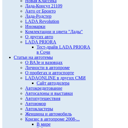
Новая Классика
Лада-Консул 21109
Авто от Бронто
Лада-Родстер
LADA Revolution
Иномарки
Комлектации и цвета "Лады"
О других авто
LADA PRIORA
Тест-драйв LADA PRIORA
в Сочи
Статьи на автотемы
О ВАЗе и вазовцах
Личности в автопроме
О пробегах и автоспорте
LADAONLINE в других СМИ
Сайт автодилера
Автокредитование
Автосалоны и выставки
Автопутешествия
Автоюмор
Автокластеры
Женщина и автомобиль
Кризис в автопроме 2008-...
В мире