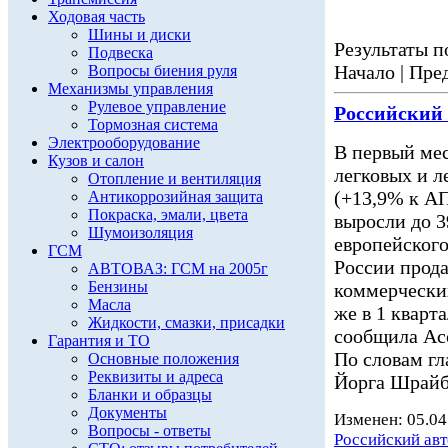
Ходовая часть
Шины и диски
Результаты по
Подвеска
Начало | Пред
Вопросы биения руля
Механизмы управления
Рулевое управление
Российский
Тормозная система
Электрооборудование
В первый мес
Кузов и салон
легковых и 
Отопление и вентиляция
(+13,9% к АП
Антикоррозийная защита
Покраска, эмали, цвета
выросли до 3
Шумоизоляция
европейского
ГСМ
России прода
АВТОВАЗ: ГСМ на 2005г
Бензины
коммерчески
Масла
же в 1 кварт
Жидкости, смазки, присадки
сообщила Асс
Гарантия и ТО
По словам г
Основные положения
Реквизиты и адреса
Йорга Шрайб
Бланки и образцы
Документы
Изменен: 05.04
Вопросы - ответы
Российский ав