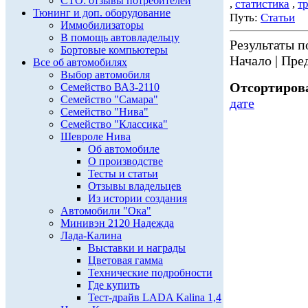
СТО: отзывы потребителей
,
статистика
,
т
Тюнинг и доп. оборудование
Путь:
Статьи
Иммобилизаторы
В помощь автовладельцу
Результаты по
Бортовые компьютеры
Начало | Пред
Все об автомобилях
Выбор автомобиля
Отсортирова
Семейство ВАЗ-2110
Семейство "Самара"
дате
Семейство "Нива"
Семейство "Классика"
Шевроле Нива
Об автомобиле
О производстве
Тесты и статьи
Отзывы владельцев
Из истории создания
Автомобили "Ока"
Минивэн 2120 Надежда
Лада-Калина
Выставки и награды
Цветовая гамма
Технические подробности
Где купить
Тест-драйв LADA Kalina 1,4