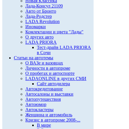
Новая Классика
Лада-Консул 21109
Авто от Бронто
Лада-Родстер
LADA Revolution
Иномарки
Комлектации и цвета "Лады"
О других авто
LADA PRIORA
Тест-драйв LADA PRIORA
в Сочи
Статьи на автотемы
О ВАЗе и вазовцах
Личности в автопроме
О пробегах и автоспорте
LADAONLINE в других СМИ
Сайт автодилера
Автокредитование
Автосалоны и выставки
Автопутешествия
Автоюмор
Автокластеры
Женщина и автомобиль
Кризис в автопроме 2008-...
В мире