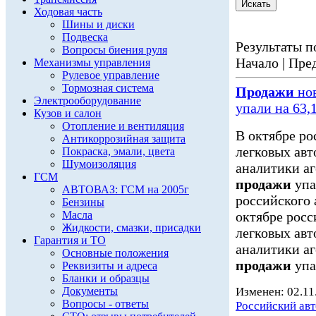
Ходовая часть
Шины и диски
Подвеска
Результаты по
Вопросы биения руля
Начало | Пред
Механизмы управления
Рулевое управление
Тормозная система
Продажи
нов
Электрооборудование
упали на 63,
Кузов и салон
Отопление и вентиляция
В октябре ро
Антикоррозийная защита
легковых авт
Покраска, эмали, цвета
Шумоизоляция
аналитики аг
ГСМ
продажи
упа
АВТОВАЗ: ГСМ на 2005г
российского 
Бензины
Масла
октябре росс
Жидкости, смазки, присадки
легковых авт
Гарантия и ТО
аналитики аг
Основные положения
продажи
упа
Реквизиты и адреса
Бланки и образцы
Документы
Изменен: 02.11
Вопросы - ответы
Российский ав