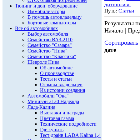
СТО: отзывы потребителей
дизтопливо
Тюнинг и доп. оборудование
Путь:
Статьи
Иммобилизаторы
В помощь автовладельцу
Результаты по
Бортовые компьютеры
Все об автомобилях
Начало | Пред
Выбор автомобиля
Семейство ВАЗ-2110
Сортировать 
Семейство "Самара"
дате
Семейство "Нива"
Семейство "Классика"
Шевроле Нива
Об автомобиле
О производстве
Тесты и статьи
Отзывы владельцев
Из истории создания
Автомобили "Ока"
Минивэн 2120 Надежда
Лада-Калина
Выставки и награды
Цветовая гамма
Технические подробности
Где купить
Тест-драйв LADA Kalina 1,4