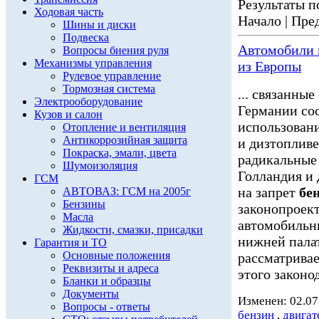
Результаты по
Ходовая часть
Начало | Пред
Шины и диски
Подвеска
Автомобили
Вопросы биения руля
Механизмы управления
из Европы
Рулевое управление
Тормозная система
... связанны
Электрооборудование
Германии соо
Кузов и салон
использован
Отопление и вентиляция
Антикоррозийная защита
и дизтопливе
Покраска, эмали, цвета
радикальные
Шумоизоляция
Голландия и 
ГСМ
на запрет
бе
АВТОВАЗ: ГСМ на 2005г
Бензины
законопроек
Масла
автомобиль
Жидкости, смазки, присадки
нижней палат
Гарантия и ТО
Основные положения
рассматривае
Реквизиты и адреса
этого законод
Бланки и образцы
Документы
Изменен: 02.07
Вопросы - ответы
бензин
,
двигат