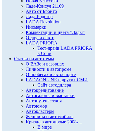
Новая Классика
Лада-Консул 21109
Авто от Бронто
Лада-Родстер
LADA Revolution
Иномарки
Комлектации и цвета "Лады"
О других авто
LADA PRIORA
Тест-драйв LADA PRIORA
в Сочи
Статьи на автотемы
О ВАЗе и вазовцах
Личности в автопроме
О пробегах и автоспорте
LADAONLINE в других СМИ
Сайт автодилера
Автокредитование
Автосалоны и выставки
Автопутешествия
Автоюмор
Автокластеры
Женщина и автомобиль
Кризис в автопроме 2008-...
В мире