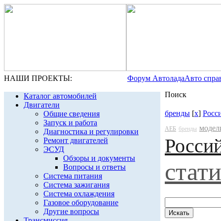
НАШИ ПРОЕКТЫ:
Форум Автолада
Авто спра
Поиск
Каталог автомобилей
Двигатели
бренды
[
x
]
Росс
Общие сведения
Запуск и работа
модел
АЕБ
бренды
Диагностика и регулировки
Росси
Ремонт двигателей
ЭСУД
Обзоры и документы
стат
Вопросы и ответы
Система питания
Система зажигания
Система охлаждения
Газовое оборудование
Другие вопросы
Трансмиссия