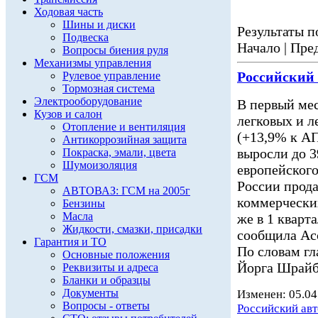
Ходовая часть
Шины и диски
Результаты по
Подвеска
Начало | Пред
Вопросы биения руля
Механизмы управления
Российский
Рулевое управление
Тормозная система
Электрооборудование
В первый мес
Кузов и салон
легковых и 
Отопление и вентиляция
(+13,9% к АП
Антикоррозийная защита
выросли до 3
Покраска, эмали, цвета
Шумоизоляция
европейского
ГСМ
России прода
АВТОВАЗ: ГСМ на 2005г
коммерчески
Бензины
Масла
же в 1 кварт
Жидкости, смазки, присадки
сообщила Асс
Гарантия и ТО
По словам г
Основные положения
Йорга Шрайб
Реквизиты и адреса
Бланки и образцы
Документы
Изменен: 05.04
Вопросы - ответы
Российский ав