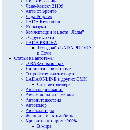
Новая Классика
Лада-Консул 21109
Авто от Бронто
Лада-Родстер
LADA Revolution
Иномарки
Комлектации и цвета "Лады"
О других авто
LADA PRIORA
Тест-драйв LADA PRIORA
в Сочи
Статьи на автотемы
О ВАЗе и вазовцах
Личности в автопроме
О пробегах и автоспорте
LADAONLINE в других СМИ
Сайт автодилера
Автокредитование
Автосалоны и выставки
Автопутешествия
Автоюмор
Автокластеры
Женщина и автомобиль
Кризис в автопроме 2008-...
В мире