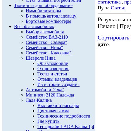
СТО: отзывы потребителей
статистика
,
пр
Тюнинг и доп. оборудование
Путь:
Статьи
Иммобилизаторы
В помощь автовладельцу
Результаты по
Бортовые компьютеры
Начало | Пред
Все об автомобилях
Выбор автомобиля
Сортировать 
Семейство ВАЗ-2110
Семейство "Самара"
дате
Семейство "Нива"
Семейство "Классика"
Шевроле Нива
Об автомобиле
О производстве
Тесты и статьи
Отзывы владельцев
Из истории создания
Автомобили "Ока"
Минивэн 2120 Надежда
Лада-Калина
Выставки и награды
Цветовая гамма
Технические подробности
Где купить
Тест-драйв LADA Kalina 1,4