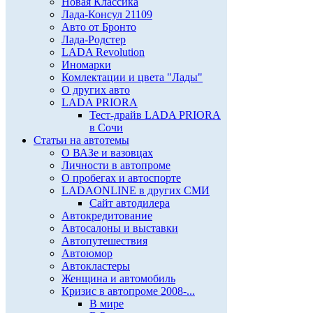
Новая Классика
Лада-Консул 21109
Авто от Бронто
Лада-Родстер
LADA Revolution
Иномарки
Комлектации и цвета "Лады"
О других авто
LADA PRIORA
Тест-драйв LADA PRIORA
в Сочи
Статьи на автотемы
О ВАЗе и вазовцах
Личности в автопроме
О пробегах и автоспорте
LADAONLINE в других СМИ
Сайт автодилера
Автокредитование
Автосалоны и выставки
Автопутешествия
Автоюмор
Автокластеры
Женщина и автомобиль
Кризис в автопроме 2008-...
В мире