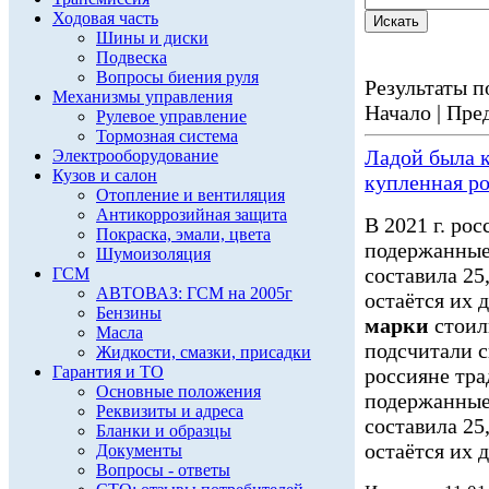
Ходовая часть
Шины и диски
Подвеска
Вопросы биения руля
Результаты по
Механизмы управления
Начало | Пред
Рулевое управление
Тормозная система
Ладой была 
Электрооборудование
Кузов и салон
купленная р
Отопление и вентиляция
Антикоррозийная защита
В 2021 г. ро
Покраска, эмали, цвета
подержанные
Шумоизоляция
составила 25
ГСМ
АВТОВАЗ: ГСМ на 2005г
остаётся их 
Бензины
марки
стоил
Масла
подсчитали с
Жидкости, смазки, присадки
Гарантия и ТО
россияне тр
Основные положения
подержанные
Реквизиты и адреса
составила 25
Бланки и образцы
остаётся их д
Документы
Вопросы - ответы