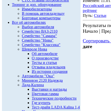
СТО: отзывы потребителей
Изменен: 11.01
Тюнинг и доп. оборудование
Российский ав
Иммобилизаторы
рейтинг
В помощь автовладельцу
Путь:
Статьи
Бортовые компьютеры
Все об автомобилях
Результаты по
Выбор автомобиля
Начало | Пред
Семейство ВАЗ-2110
Семейство "Самара"
Сортировать 
Семейство "Нива"
Семейство "Классика"
дате
Шевроле Нива
Об автомобиле
О производстве
Тесты и статьи
Отзывы владельцев
Из истории создания
Автомобили "Ока"
Минивэн 2120 Надежда
Лада-Калина
Выставки и награды
Цветовая гамма
Технические подробности
Где купить
Тест-драйв LADA Kalina 1,4