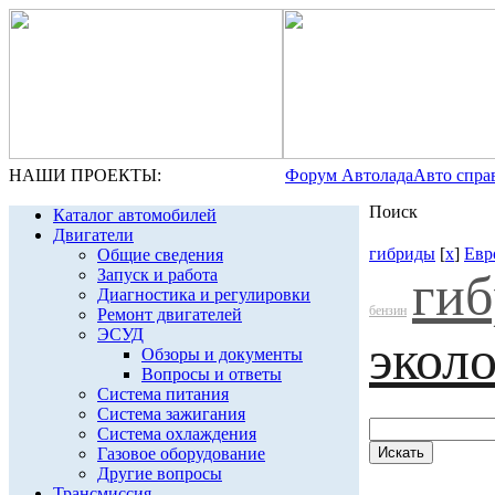
НАШИ ПРОЕКТЫ:
Форум Автолада
Авто спра
Поиск
Каталог автомобилей
Двигатели
гибриды
[
x
]
Евр
Общие сведения
Запуск и работа
ги
Диагностика и регулировки
бензин
Ремонт двигателей
ЭСУД
экол
Обзоры и документы
Вопросы и ответы
Система питания
Система зажигания
Система охлаждения
Газовое оборудование
Другие вопросы
Трансмиссия