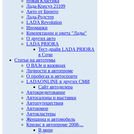
Новая Классика
Лада-Консул 21109
Авто от Бронто
Лада-Родстер
LADA Revolution
Иномарки
Комлектации и цвета "Лады"
О других авто
LADA PRIORA
Тест-драйв LADA PRIORA
в Сочи
Статьи на автотемы
О ВАЗе и вазовцах
Личности в автопроме
О пробегах и автоспорте
LADAONLINE в других СМИ
Сайт автодилера
Автокредитование
Автосалоны и выставки
Автопутешествия
Автоюмор
Автокластеры
Женщина и автомобиль
Кризис в автопроме 2008-...
В мире