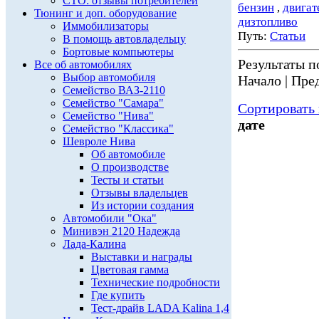
СТО: отзывы потребителей
бензин
,
двигат
Тюнинг и доп. оборудование
дизтопливо
Иммобилизаторы
Путь:
Статьи
В помощь автовладельцу
Бортовые компьютеры
Результаты по
Все об автомобилях
Выбор автомобиля
Начало | Пред
Семейство ВАЗ-2110
Семейство "Самара"
Сортировать 
Семейство "Нива"
дате
Семейство "Классика"
Шевроле Нива
Об автомобиле
О производстве
Тесты и статьи
Отзывы владельцев
Из истории создания
Автомобили "Ока"
Минивэн 2120 Надежда
Лада-Калина
Выставки и награды
Цветовая гамма
Технические подробности
Где купить
Тест-драйв LADA Kalina 1,4