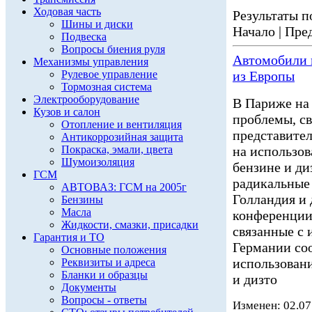
Ходовая часть
Результаты по
Шины и диски
Начало | Пред
Подвеска
Вопросы биения руля
Автомобили н
Механизмы управления
Рулевое управление
из Европы
Тормозная система
Электрооборудование
В Париже на
Кузов и салон
проблемы, св
Отопление и вентиляция
представител
Антикоррозийная защита
Покраска, эмали, цвета
на использов
Шумоизоляция
бензине и ди
ГСМ
радикальные
АВТОВАЗ: ГСМ на 2005г
Голландия и
Бензины
Масла
конференции
Жидкости, смазки, присадки
связанные с 
Гарантия и ТО
Германии соо
Основные положения
использовани
Реквизиты и адреса
Бланки и образцы
и дизто
Документы
Вопросы - ответы
Изменен: 02.07