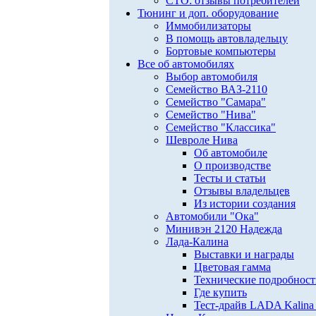
СТО: отзывы потребителей
Тюнинг и доп. оборудование
Иммобилизаторы
В помощь автовладельцу
Бортовые компьютеры
Все об автомобилях
Выбор автомобиля
Семейство ВАЗ-2110
Семейство "Самара"
Семейство "Нива"
Семейство "Классика"
Шевроле Нива
Об автомобиле
О производстве
Тесты и статьи
Отзывы владельцев
Из истории создания
Автомобили "Ока"
Минивэн 2120 Надежда
Лада-Калина
Выставки и награды
Цветовая гамма
Технические подробнос
Где купить
Тест-драйв LADA Kalina 