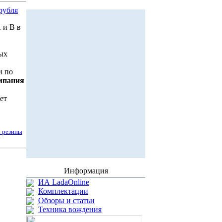
рубля
 и B в
ых
и по
мпания
ет
а резины
Информация
ИА LadaOnline
Комплектации
Обзоры и статьи
Техника вождения