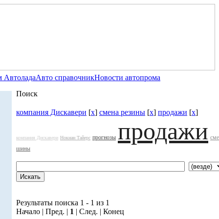
 Автолада
Авто справочник
Новости автопрома
Поиск
компания Дискавери
[
x
]
смена резины
[
x
]
продажи
[
x
]
продажи
прогнозы
сме
компания Дискавери
Нокиан Тайерс
шины
Результаты поиска 1 - 1 из 1
Начало | Пред. |
1
| След. | Конец