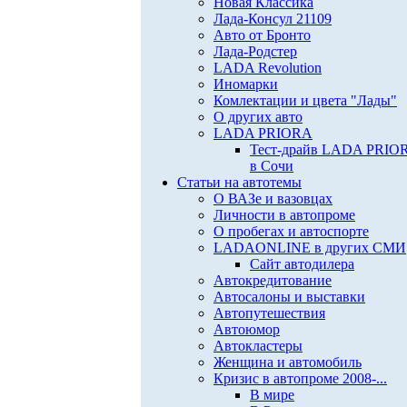
Новая Классика
Лада-Консул 21109
Авто от Бронто
Лада-Родстер
LADA Revolution
Иномарки
Комлектации и цвета "Лады"
О других авто
LADA PRIORA
Тест-драйв LADA PRIO
в Сочи
Статьи на автотемы
О ВАЗе и вазовцах
Личности в автопроме
О пробегах и автоспорте
LADAONLINE в других СМИ
Сайт автодилера
Автокредитование
Автосалоны и выставки
Автопутешествия
Автоюмор
Автокластеры
Женщина и автомобиль
Кризис в автопроме 2008-...
В мире