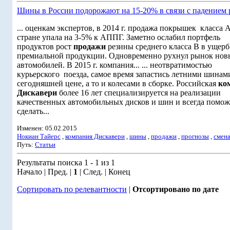
Шины в России подорожают на 15-20% в связи с падением 
... оценкам экспертов, в 2014 г. продажа покрышек класса А
стране упала на 3-5% к АППГ. Заметно ослабил портфель
продуктов рост
продажи
резины среднего класса B в ущерб
премиальной продукции. Одновременно рухнул рынок нов
автомобилей. В 2015 г. компания... ... неотвратимостью
курьерского поезда, самое время запастись летними шинам
сегодняшней цене, а то и колесами в сборке. Российская
ко
Дискавери
более 16 лет специализируется на реализации
качественных автомобильных дисков и шин и всегда помож
сделать...
Изменен: 05.02.2015
Нокиан Тайерс
,
компания Дискавери
,
шины
,
продажи
,
прогнозы
,
смен
Путь:
Статьи
Результаты поиска 1 - 1 из 1
Начало | Пред. |
1
| След. | Конец
Сортировать по релевантности
|
Отсортировано по дате