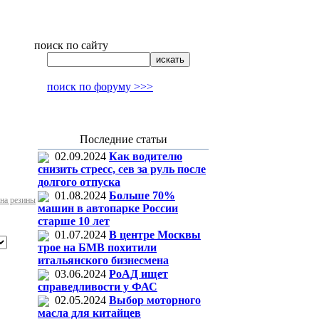
поиск по сайту
поиск по форуму >>>
Последние статьи
02.09.2024
Как водителю
снизить стресс, сев за руль после
долгого отпуска
01.08.2024
Больше 70%
на резины
машин в автопарке России
старше 10 лет
01.07.2024
В центре Москвы
трое на БМВ похитили
итальянского бизнесмена
03.06.2024
РоАД ищет
справедливости у ФАС
02.05.2024
Выбор моторного
масла для китайцев